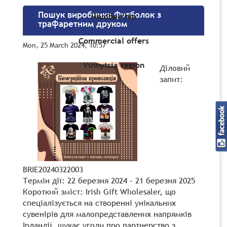
Пошук виробника футболок з
Membership
трафаретним друком
Commercial offers
Mon, 25 March 2024, 10:57
Vinnytsia region
Діловий
запит:
BRIE20240322003
Термін дії: 22 березня 2024 – 21 березня 2025
Короткий зміст: Irish Gift Wholesaler, що
спеціалізується на створенні унікальних
сувенірів для малопредставлених напрямків
Ірландії, шукає угоди про партнерство з