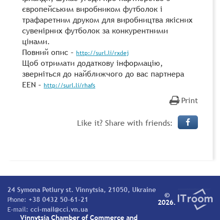
європейським виробником футболок і
трафаретним друком для виробництва якісних
сувенірних футболок за конкурентними
цінами.
Повний опис –
http://surl.li/rxdej
Щоб отримати додаткову інформацію,
зверніться до найближчого до вас партнера
EEN –
http://surl.li/rhafs
Print
Like it? Share with friends:
24 Symona Petlury st. Vinnytsia, 21050, Ukraine
©
Phone:
+38 0432 50-61-21
2026.
E-mail:
cci-mail@cci.vn.ua
Vinnytsia Chamber of Commerce and