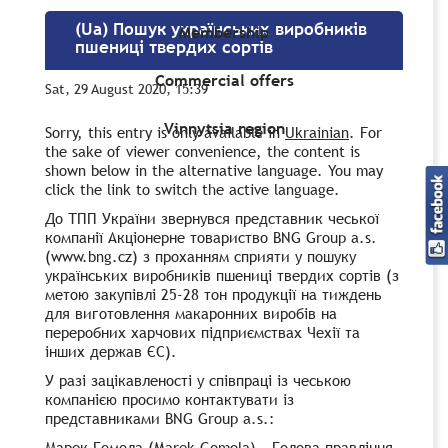
(Ua) Пошук українських виробників
Membership
пшениці твердих сортів
Commercial offers
Sat, 29 August 2020, 15:39
Vinnytsia region
Sorry, this entry is only available in
Ukrainian
. For
the sake of viewer convenience, the content is
shown below in the alternative language. You may
click the link to switch the active language.
До ТПП України звернувся представник чеської
компанії Акціонерне товариство BNG Group a.s.
(www.bng.cz) з проханням сприяти у пошуку
українських виробників пшениці твердих сортів (з
метою закупівлі 25-28 тон продукції на тиждень
для виготовлення макаронних виробів на
переробних харчових підприємствах Чехії та
інших держав ЄС).
У разі зацікавленості у співпраці із чеською
компанією просимо контактувати із
представниками BNG Group a.s.:
Марек Гомола (Marek Gomola) – Голова правління