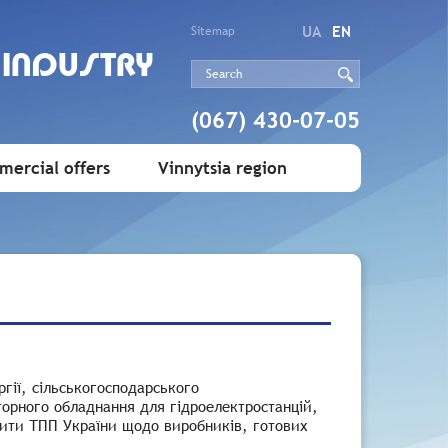
UA
EN
Sitemap
 INDUSTRY
(067) 430-07-05
ercial offers
Vinnytsia region
ргії, сільськогосподарського
торного обладнання для гідроелектростанцій,
омити ТПП України щодо виробників, готових