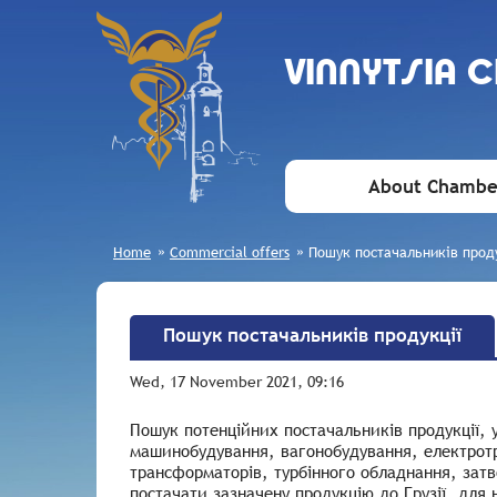
VINNYTSIA 
About Chambe
Home
»
Commercial offers
»
Пошук постачальників проду
Пошук постачальників продукції
Wed, 17 November 2021, 09:16
Пошук потенційних постачальників продукції, у
машинобудування, вагонобудування, електротр
трансформаторів, турбінного обладнання, затв
постачати зазначену продукцію до Грузії, для 