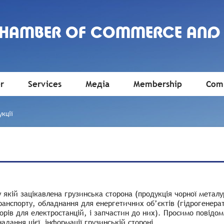
CHAMBER OF COMMERCE AND
r
Services
Медіа
Membership
Comm
кції
 якій зацікавлена грузинська сторона (продукція чорної металу
анспорту, обладнання для енергетичних об’єктів (гідрогенера
орів для електростанцій, і запчастин до них). Просимо повід
надання цієї інформації грузинській стороні.