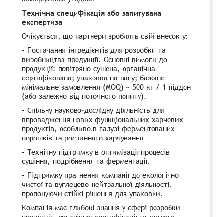
Технічна специфікація або запитувана
експертиза
Очікується, що партнери зроблять свій внесок у:
– Постачання інгредієнтів для розробки та
виробництва продукції. Основні вимоги до
продукції: повітряно-сушена, органічна
сертифікована; упаковка на вагу; бажане
мінімальне замовлення (MOQ) ~ 500 кг / 1 піддон
(або залежно від поточного попиту).
– Спільну науково-дослідну діяльність для
впровадження нових функціональних харчових
продуктів, особливо в галузі ферментованих
порошків та рослинного харчування.
– Технічну підтримку в оптимізації процесів
сушіння, подрібнення та ферментації.
– Підтримку прагнення компанії до екологічно
чистої та вуглецево-нейтральної діяльності,
пропонуючи стійкі рішення для упаковки.
Компанія має глибокі знання у сфері розробки
продукції, органічної сертифікації та сталого