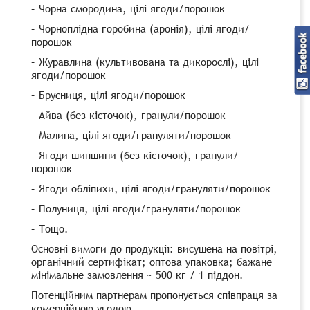
– Чорна смородина, цілі ягоди/порошок
– Чорноплідна горобина (аронія), цілі ягоди/
порошок
– Журавлина (культивована та дикорослі), цілі
ягоди/порошок
– Брусниця, цілі ягоди/порошок
– Айва (без кісточок), гранули/порошок
– Малина, цілі ягоди/грануляти/порошок
– Ягоди шипшини (без кісточок), гранули/
порошок
– Ягоди обліпихи, цілі ягоди/грануляти/порошок
– Полуниця, цілі ягоди/грануляти/порошок
– Тощо.
Основні вимоги до продукції: висушена на повітрі,
органічний сертифікат; оптова упаковка; бажане
мінімальне замовлення ~ 500 кг / 1 піддон.
Потенційним партнерам пропонується співпраця за
комерційною угодою.