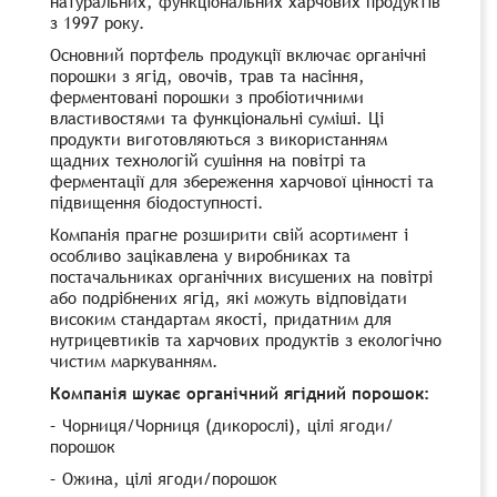
натуральних, функціональних харчових продуктів
з 1997 року.
Основний портфель продукції включає органічні
порошки з ягід, овочів, трав та насіння,
ферментовані порошки з пробіотичними
властивостями та функціональні суміші. Ці
продукти виготовляються з використанням
щадних технологій сушіння на повітрі та
ферментації для збереження харчової цінності та
підвищення біодоступності.
Компанія прагне розширити свій асортимент і
особливо зацікавлена ​​у виробниках та
постачальниках органічних висушених на повітрі
або подрібнених ягід, які можуть відповідати
високим стандартам якості, придатним для
нутрицевтиків та харчових продуктів з екологічно
чистим маркуванням.
Компанія шукає органічний ягідний порошок:
– Чорниця/Чорниця (дикорослі), цілі ягоди/
порошок
– Ожина, цілі ягоди/порошок