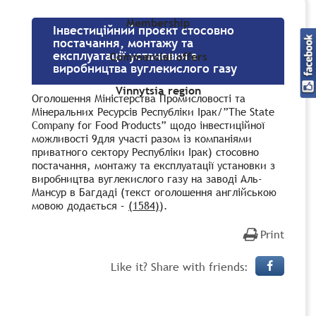
Membership
Інвестиційний проєкт стосовно
постачання, монтажу та
експлуатації установки з
Commercial offers
виробництва вуглекислого газу
Vinnytsia region
Оголошення Міністерства Промисловості та
Мінеральних Ресурсів Республіки Ірак/”The State
Company for Food Products” щодо інвестиційної
можливості 9для участі разом із компаніями
приватного сектору Республіки Ірак) стосовно
постачання, монтажу та експлуатації установки з
виробництва вуглекислого газу на заводі Аль-
Мансур в Багдаді (текст оголошення англійською
мовою додається –
(1584)
).
Print
Like it? Share with friends: