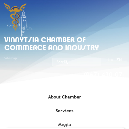
VINNYTSIA CHAMBER OF
COMMERCE AND INDUSTRY
Sitemap
UA
EN
(067) 430-07-
05
About Chamber
Services
Home
»
Без рубрики
»
Інвестиційний проєкт стосовно
постачання, монтажу та експлуатації установки з виробництва
вуглекислого газу
Медіа