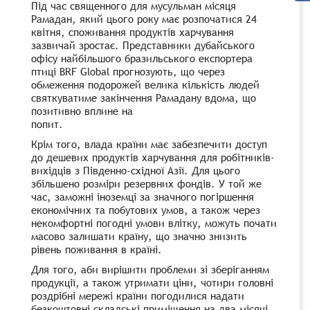
Під час священного для мусульман місяця
Рамадан, який цього року має розпочатися 24
квітня, споживання продуктів харчування
зазвичай зростає. Представники дубайського
офісу найбільшого бразильського експортера
птиці BRF Global прогнозують, що через
обмеження подорожей велика кількість людей
святкуватиме закінчення Рамадану вдома, що
позитивно вплине на
попит.
Крім того, влада країни має забезпечити доступ
до дешевих продуктів харчування для робітників-
вихідців з Південно-східної Азії. Для цього
збільшено розміри резервних фондів. У той же
час, заможні іноземці за значного погіршення
економічних та побутових умов, а також через
некомфортні погодні умови влітку, можуть почати
масово залишати країну, що значно знизить
рівень поживання в країні.
Для того, аби вирішити проблеми зі зберіганням
продукції, а також утримати ціни, чотири головні
роздрібні мережі країни погодилися надати
безкоштовні складські приміщення на два місяці.