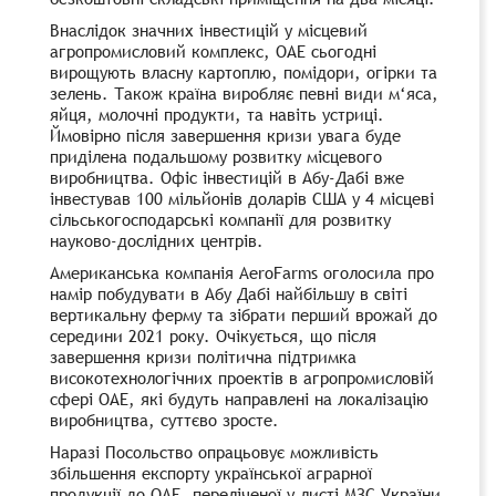
Внаслідок значних інвестицій у місцевий
агропромисловий комплекс, ОАЕ сьогодні
вирощують власну картоплю, помідори, огірки та
зелень. Також країна виробляє певні види м‘яса,
яйця, молочні продукти, та навіть устриці.
Ймовірно після завершення кризи увага буде
приділена подальшому розвитку місцевого
виробництва. Офіс інвестицій в Абу-Дабі вже
інвестував 100 мільйонів доларів США у 4 місцеві
сільськогосподарські компанії для розвитку
науково-дослідних центрів.
Американська компанія AeroFarms оголосила про
намір побудувати в Абу Дабі найбільшу в світі
вертикальну ферму та зібрати перший врожай до
середини 2021 року. Очікується, що після
завершення кризи політична підтримка
високотехнологічних проектів в агропромисловій
сфері ОАЕ, які будуть направлені на локалізацію
виробництва, суттєво зросте.
Наразі Посольство опрацьовує можливість
збільшення експорту української аграрної
продукції до ОАЕ, переліченої у листі МЗС України