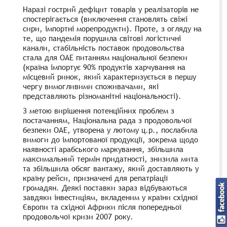
Наразі гострий дефіцит товарів у реалізаторів не
спостерігається (виключення становлять свіжі
сири, імпортні морепродукти). Проте, з огляду на
те, що пандемія порушила світові логістичні
канали, стабільність поставок продовольства
стала для ОАЕ питанням національної безпеки
(країна імпортує 90% продуктів харчування на
місцевий ринок, який характеризується в першу
чергу вимогливими споживачами, які
представляють різноманітні національності).
З метою вирішення потенційних проблем з
постачанням, Національна рада з продовольчої
безпеки ОАЕ, утворена у лютому ц.р., послабила
вимоги до імпортованої продукції, зокрема щодо
наявності арабського маркування, збільшила
максимальний термін придатності, знизила мита
та збільшила обсяг вантажу, який доставляють у
країну рейси, призначені для репатріації
громадян. Деякі поставки зараз відбуваються
завдяки інвестиціям, вкладеним у країни східної
Європи та східної Африки після попередньої
продовольчої кризи 2007 року.