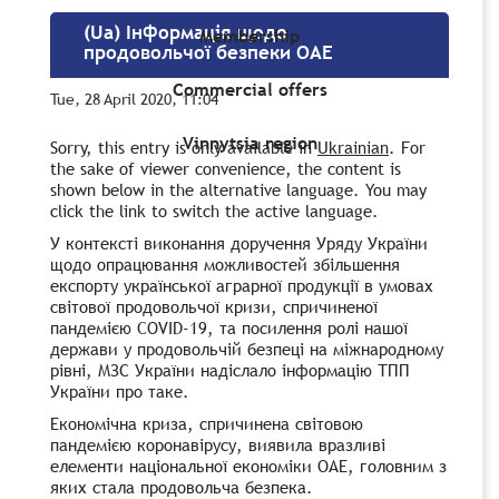
(Ua) Інформація щодо
Membership
продовольчої безпеки ОАЕ
Commercial offers
Tue, 28 April 2020, 11:04
Vinnytsia region
Sorry, this entry is only available in
Ukrainian
. For
the sake of viewer convenience, the content is
shown below in the alternative language. You may
click the link to switch the active language.
У контексті виконання доручення Уряду України
щодо опрацювання можливостей збільшення
експорту української аграрної продукції в умовах
світової продовольчої кризи, спричиненої
пандемією COVID-19, та посилення ролі нашої
держави у продовольчій безпеці на міжнародному
рівні, МЗС України надіслало інформацію ТПП
України про таке.
Економічна криза, спричинена світовою
пандемією коронавірусу, виявила вразливі
елементи національної економіки ОАЕ, головним з
яких стала продовольча безпека.