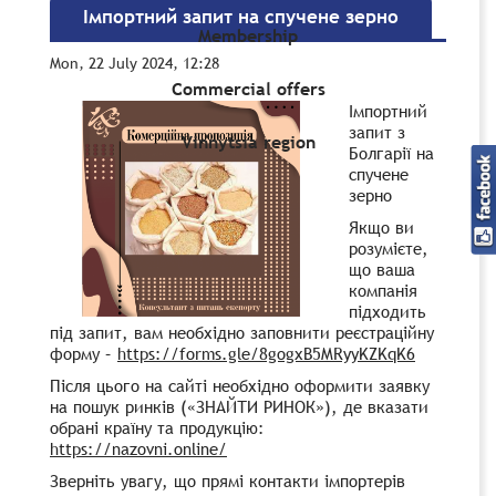
Імпортний запит на спучене зерно
Membership
Mon, 22 July 2024, 12:28
Commercial offers
Імпортний
запит з
Vinnytsia region
Болгарії на
спучене
зерно
Якщо ви
розумієте,
що ваша
компанія
підходить
під запит, вам необхідно заповнити реєстраційну
форму –
https://forms.gle/8gogxB5MRyyKZKqK6
Після цього на сайті необхідно оформити заявку
на пошук ринків («ЗНАЙТИ РИНОК»), де вказати
обрані країну та продукцію:
https://nazovni.online/
Зверніть увагу, що прямі контакти імпортерів