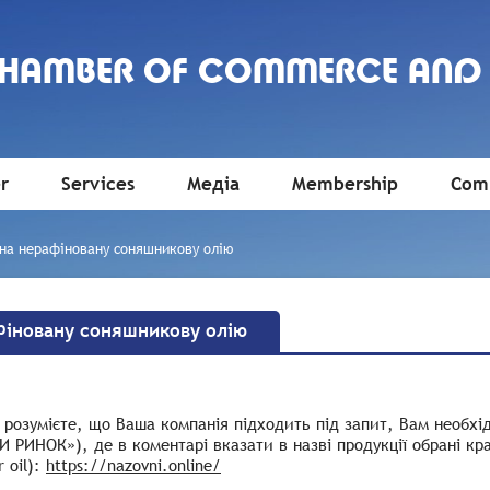
CHAMBER OF COMMERCE AND
r
Services
Медіа
Membership
Comm
ї на нерафіновану соняшникову олію
афіновану соняшникову олію
розумієте, що Ваша компанія підходить під запит, Вам необхі
 РИНОК»), де в коментарі вказати в назві продукції обрані краї
r oil):
https://nazovni.online/