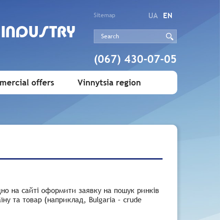
UA
EN
Sitemap
 INDUSTRY
(067) 430-07-05
ercial offers
Vinnytsia region
дно на сайті оформити заявку на пошук ринків
ну та товар (наприклад, Bulgaria – crude