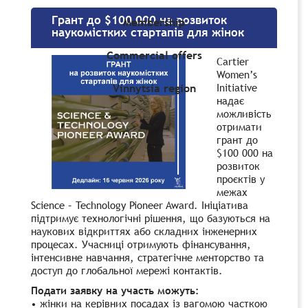
Грант до $100 000 на розвиток
Membership
наукомістких стартапів для жінок
Commercial offers
Cartier
Women’s
Initiative
Vinnytsia region
надає
можливість
отримати
грант до
$100 000 на
розвиток
проєктів у
межах
Science – Technology Pioneer Award. Ініціатива
підтримує технологічні рішення, що базуються на
наукових відкриттях або складних інженерних
процесах. Учасниці отримують фінансування,
інтенсивне навчання, стратегічне менторство та
доступ до глобальної мережі контактів.
Подати заявку на участь можуть:
• жінки на керівних посадах із вагомою часткою