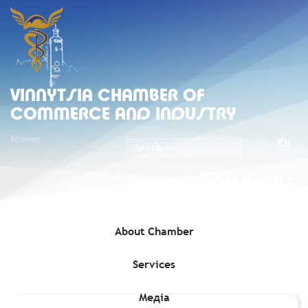
VINNYTSIA CHAMBER OF
COMMERCE AND INDUSTRY
Sitemap
UA
EN
(067) 430-07-
05
About Chamber
Services
Home
»
Media
»
»
Грант до $100 000 на розвиток наукомістких
стартапів для жінок
Медіа