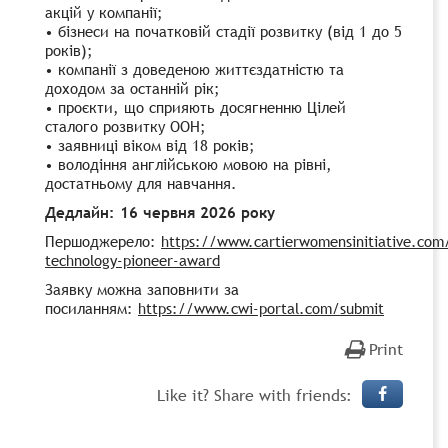
акцій у компанії;
• бізнеси на початковій стадії розвитку (від 1 до 5
років);
• компанії з доведеною життєздатністю та
доходом за останній рік;
• проєкти, що сприяють досягненню Цілей
сталого розвитку ООН;
• заявниці віком від 18 років;
• володіння англійською мовою на рівні,
достатньому для навчання.
Дедлайн: 16 червня 2026 року
Першоджерело:
https://www.cartierwomensinitiative.com
technology-pioneer-award
Заявку можна заповнити за
посиланням:
https://www.cwi-portal.com/submit
Print
Like it? Share with friends: