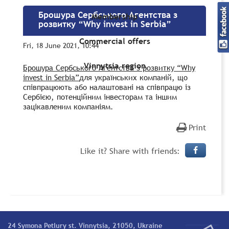
Брошура Сербського Агентства з
Membership
розвитку “Why invest in Serbia”
Commercial offers
Fri, 18 June 2021, 10:44
Vinnytsia region
Брошура Сербського Агентства з розвитку “Why
invest in Serbia”
для українських компаній, що
співпрацюють або налаштовані на співпрацю із
Сербією, потенційним інвесторам та іншим
зацікавленим компаніям.
Print
Like it? Share with friends:
24 Symona Petlury st. Vinnytsia, 21050, Ukraine