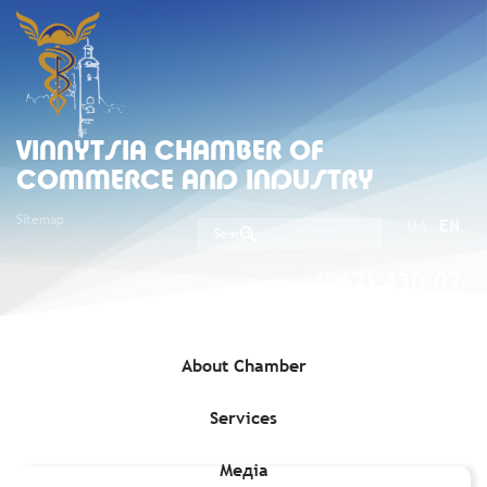
VINNYTSIA CHAMBER OF
COMMERCE AND INDUSTRY
Sitemap
UA
EN
(067) 430-07-
05
About Chamber
Services
Home
»
Media
»
»
Акселератор та грант до €2,5 млн на
розвиток deep tech технологій для стартапів і МСП
Медіа