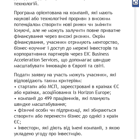
технологій.
Програма орієнтована на компанії, які мають
наукові або технологічні прориви з високим
потенціалом створити нові ринки чи змінити
існуючі, але не можуть залучити повне приватне
фінансування через високі ризики. Окрім
фінансування, учасники отримують менторство,
бізнес-коучинг і доступ до мережі інвесторів та
корпоративних партнерів через EIC Business
Acceleration Services, що допомагає швидше
масштабувати інновацію в Європі та світі.
Подати заявку на участь можуть учасники, які
відповідають таким критеріям:
• стартапи або МСП, зареєстровані в країнах ЄС
або країнах, асоційованих із Horizon Europe;
• компанії до 499 працівників, які планують
швидке масштабування;
• фізичні особи чи підприємці, які збираються
створити або перенести бізнес до однієї з країн
ЄС;
• інвестори, які діють від імені компанії, з якою
укладено угоду про інвестицію.