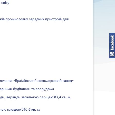
 світу
ків промислових зарядних пристроїв для
иємства «Браїлівський сокоморсовий завод»
дарчими будівлями та спорудами
нди, веранди загальною площею 83,4 кв. м,
ьною площею 310,6 кв. м