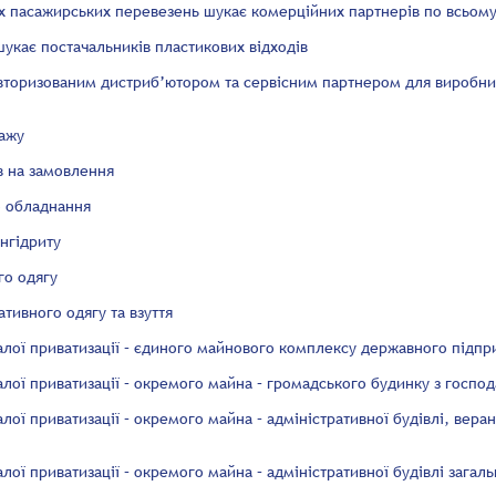
х пасажирських перевезень шукає комерційних партнерів по всьому
укає постачальників пластикових відходів
авторизованим дистриб’ютором та сервісним партнером для виробни
тажу
в на замовлення
о обладнання
ангідриту
го одягу
тивного одягу та взуття
алої приватизації – єдиного майнового комплексу державного підпр
лої приватизації – окремого майна – громадського будинку з госпо
лої приватизації – окремого майна – адміністративної будівлі, вера
лої приватизації – окремого майна – адміністративної будівлі загал