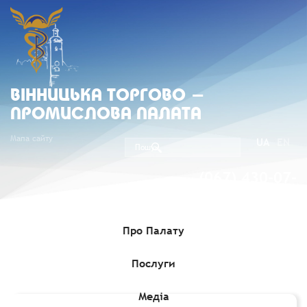
ВIННИЦЬКА ТОРГОВО -
ПРОМИСЛОВА ПАЛАТА
Мапа сайту
UA
EN
(067) 430-07-
05
Про Палату
Послуги
Головна
»
Комерційні пропозиції
»
Звернення сербської
компанії
Медіа