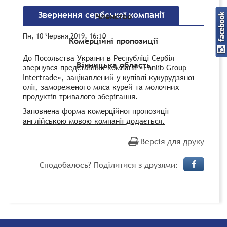
Звернення сербської компанії
Членство
Пн, 10 Червня 2019, 16:10
Комерційні пропозиції
До Посольства України в Республіці Сербія
Вінницька область
звернувся представник компанії «Ennlib Group
Intertrade», зацікавлений у купівлі кукурудзяної
олії, замореженого мяса курей та молочних
продуктів тривалого зберігання.
Заповнена форма комерційної пропозиції
англійською мовою компанії додається.
Версія для друку
Сподобалось? Поділитися з друзями: