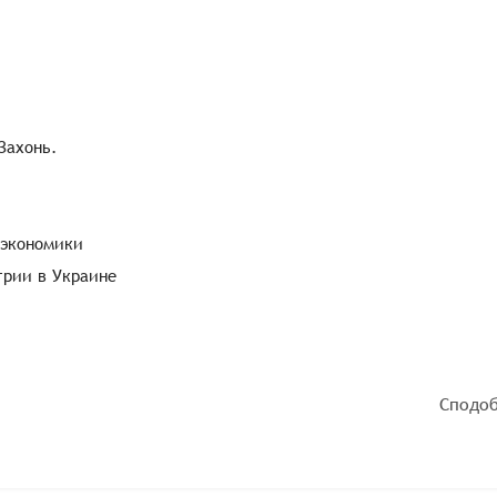
Захонь.
 экономики
грии в Украине
Сподоб