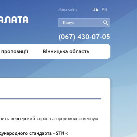
UA
EN
Мапа сайту
АЛАТА
(067) 430-07-05
 пропозиції
Вінницька область
рить венгерский спрос на продовольственную
ународного стандарта «STN»: