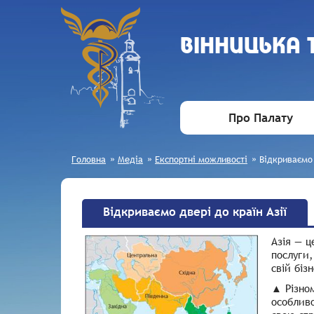
ВIННИЦЬКА
Про Палату
Головна
»
Медіа
»
Експортні можливості
»
Відкриваємо 
Відкриваємо двері до країн Азії
Азія — ц
послуги,
свій біз
▲ Різном
особливо