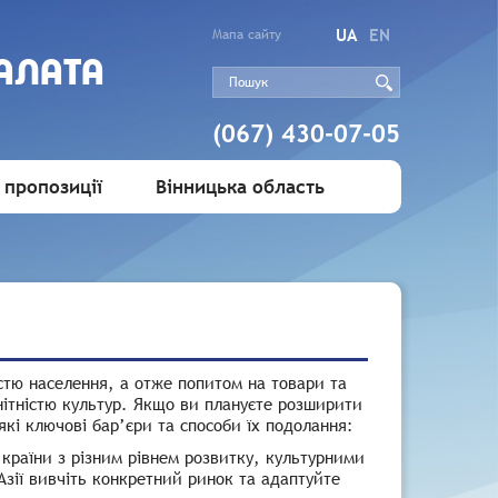
UA
EN
Мапа сайту
АЛАТА
(067) 430-07-05
 пропозиції
Вінницька область
стю населення, а отже попитом на товари та
нітністю культур. Якщо ви плануєте розширити
які ключові бар’єри та способи їх подолання:
є країни з різним рівнем розвитку, культурними
зії вивчіть конкретний ринок та адаптуйте