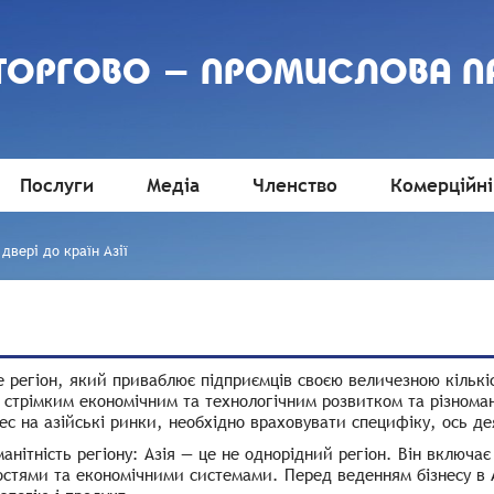
 ТОРГОВО - ПРОМИСЛОВА П
Послуги
Медіа
Членство
Комерційні
двері до країн Азії
е регіон, який приваблює підприємців своєю величезною кількі
 стрімким економічним та технологічним розвитком та різнома
нес на азійські ринки, необхідно враховувати специфіку, ось де
анітність регіону: Азія — це не однорідний регіон. Він включа
стями та економічними системами. Перед веденням бізнесу в А