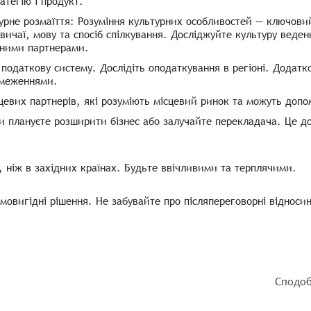
атегію і продукт.
рне розмаїття: Розуміння культурних особливостей — ключовий 
звичаї, мову та спосіб спілкування. Досліджуйте культуру веденн
йними партнерами.
податкову систему. Дослідіть оподаткування в регіоні. Додатк
бмеженнями.
евих партнерів, які розуміють місцевий ринок та можуть допо
и плануєте розширити бізнес або залучайте перекладача. Це 
, ніж в західних країнах. Будьте ввічливими та терплячими.
ємовигідні рішення. Не забувайте про післяпереговорні відноси
Сподоб