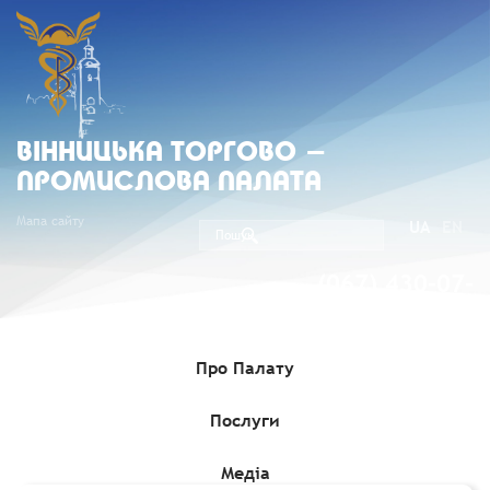
ВIННИЦЬКА ТОРГОВО -
ПРОМИСЛОВА ПАЛАТА
Мапа сайту
UA
EN
(067) 430-07-
05
Про Палату
Послуги
Головна
»
Комерційні пропозиції
»
Цифрова платформа для
розміщення та бронювання домашніх тварин прагне
міжнародної експансії та стратегічних партнерств
Медіа