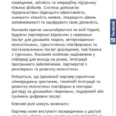
сповіщення, звітність та операційну підтримку
кількох філіалів. Система допомагає
підприємствам підвищити ефективність,
зменшити кількість неявок, покращити рівень
заповнюваності та оцифрувати свою діяльність.
Компанія прагне масштабуватися по всій Європі,
будуючи партнерські відносини з мережами
послуг для домашніх тварин, ветеринарними
екосистемами, туристичними платформами та
постачальниками послуг розміщення, пов’язаних
з туризмом. Компанія особливо зацікавлена ​​у
співпраці для виходу на ринок, інтеграції
програмного забезпечення, партнерстві з
реселерами та розвитку екосистеми.
Очікується, що ідеальний партнер сприятиме
міжнародному зростанню, технічній інтеграції та
розвитку екосистеми платформи в секторах
догляду за домашніми тваринами, подорожей або
суміжних цифрових послуг.
Ключові ролі можуть включати:
Партнер може виступати посередником у доступі
до ринку, підтримуючи вихід на нові європейські