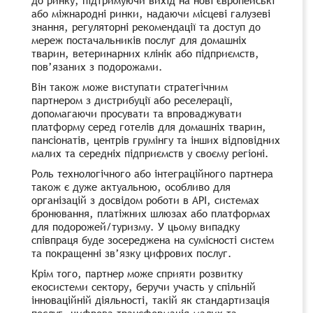
або міжнародні ринки, надаючи місцеві галузеві
знання, регуляторні рекомендації та доступ до
мереж постачальників послуг для домашніх
тварин, ветеринарних клінік або підприємств,
пов’язаних з подорожами.
Він також може виступати стратегічним
партнером з дистрибуції або реселерації,
допомагаючи просувати та впроваджувати
платформу серед готелів для домашніх тварин,
пансіонатів, центрів грумінгу та інших відповідних
малих та середніх підприємств у своєму регіоні.
Роль технологічного або інтеграційного партнера
також є дуже актуальною, особливо для
організацій з досвідом роботи в API, системах
бронювання, платіжних шлюзах або платформах
для подорожей/туризму. У цьому випадку
співпраця буде зосереджена на сумісності систем
та покращенні зв’язку цифрових послуг.
Крім того, партнер може сприяти розвитку
екосистеми сектору, беручи участь у спільній
інноваційній діяльності, такій як стандартизація
послуг, цифрова трансформація малих та