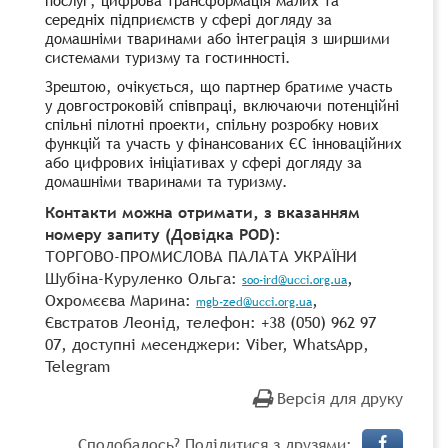
середніх підприємств у сфері догляду за
домашніми тваринами або інтеграція з ширшими
системами туризму та гостинності.
Зрештою, очікується, що партнер братиме участь
у довгостроковій співпраці, включаючи потенційні
спільні пілотні проекти, спільну розробку нових
функцій та участь у фінансованих ЄС інноваційних
або цифрових ініціативах у сфері догляду за
домашніми тваринами та туризму.
Контакти можна отримати, з вказанням
номеру запиту (Довідка POD):
ТОРГОВО-ПРОМИСЛОВА ПАЛАТА УКРАЇНИ
Шубіна-Куруленко Ольга:
,
soo-ird@ucci.org.ua
Охромєєва Марина:
,
mgb-zed@ucci.org.ua
Євстратов Леонід, телефон: +38 (050) 962 97
07, доступні месенджери: Viber, WhatsApp,
Telegram
Версія для друку
Сподобалось? Поділитися з друзями: