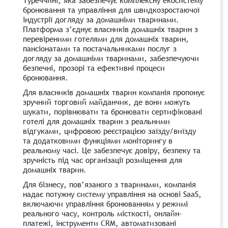
бронювання та управління для швидкозростаючої
індустрії догляду за домашніми тваринами.
Платформа з’єднує власників домашніх тварин з
перевіреними готелями для домашніх тварин,
пансіонатами та постачальниками послуг з
догляду за домашніми тваринами, забезпечуючи
безпечні, прозорі та ефективні процеси
бронювання.
Для власників домашніх тварин компанія пропонує
зручний торговий майданчик, де вони можуть
шукати, порівнювати та бронювати сертифіковані
готелі для домашніх тварин з реальними
відгуками, цифровою реєстрацією заїзду/виїзду
та додатковими функціями моніторингу в
реальному часі. Це забезпечує довіру, безпеку та
зручність під час організації розміщення для
домашніх тварин.
Для бізнесу, пов’язаного з тваринами, компанія
надає потужну систему управління на основі SaaS,
включаючи управління бронюванням у режимі
реального часу, контроль місткості, онлайн-
платежі, інструменти CRM, автоматизовані