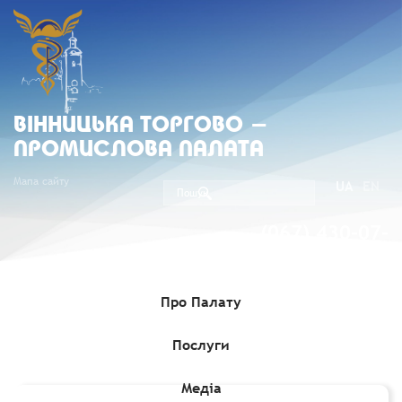
ВIННИЦЬКА ТОРГОВО -
ПРОМИСЛОВА ПАЛАТА
Мапа сайту
UA
EN
(067) 430-07-
05
Про Палату
Послуги
Головна
»
Комерційні пропозиції
»
ТОВ "АС САТ" зацікавлено в
постачальниках сільгосппродукції
Медіа