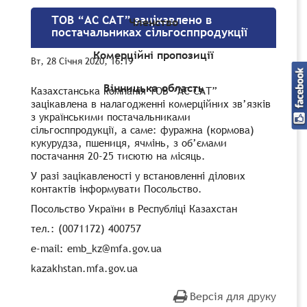
ТОВ “АС САТ” зацікавлено в
Членство
постачальниках сільгосппродукції
Комерційні пропозиції
Вт, 28 Січня 2020, 16:19
Вінницька область
Казахстанська компанія ТОВ “АС САТ”
зацікавлена в налагодженні комерційних зв’язків
з українськими постачальниками
сільгосппродукції, а саме: фуражна (кормова)
кукурудза, пшениця, ячмінь, з об’ємами
постачання 20-25 тисютю на місяць.
У разі зацікавленості у встановленні ділових
контактів інформувати Посольство.
Посольство України в Республіці Казахстан
тел.: (0071172) 400757
e-mail: emb_kz@mfa.gov.ua
kazakhstan.mfa.gov.ua
Версія для друку