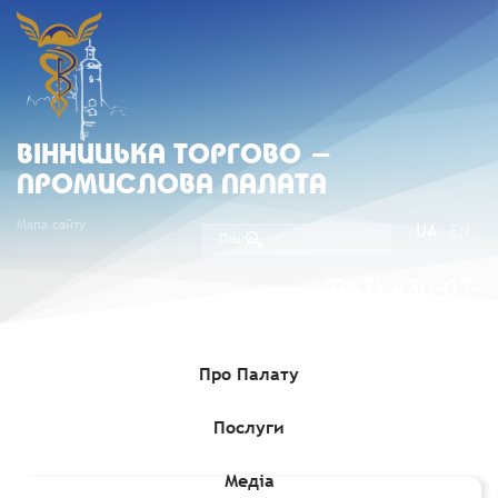
ВIННИЦЬКА ТОРГОВО -
ПРОМИСЛОВА ПАЛАТА
Мапа сайту
UA
EN
(067) 430-07-
05
Про Палату
Послуги
Головна
»
Комерційні пропозиції
»
Тендери щодо постачання
офісних меблів
Медіа