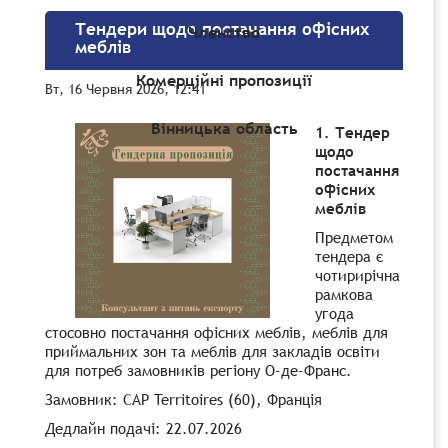
Тендери щодо постачання офісних
Членство
меблів
Комерційні пропозиції
Вт, 16 Червня 2026, 12:41
Вінницька область
1. Тендер
щодо
постачання
офісних
меблів
Предметом
тендера є
чотирирічна
рамкова
угода
стосовно постачання офісних меблів, меблів для
приймальних зон та меблів для закладів освіти
для потреб замовників регіону О-де-Франс.
Замовник: CAP Territoires (60), Франція
Дедлайн подачі: 22.07.2026