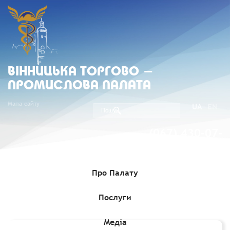
ВIННИЦЬКА ТОРГОВО -
ПРОМИСЛОВА ПАЛАТА
Мапа сайту
UA
EN
(067) 430-07-
05
Про Палату
Послуги
Головна
»
Комерційні пропозиції
»
Тендерна пропозиція щодо
постачання когенераційних установок
Медіа