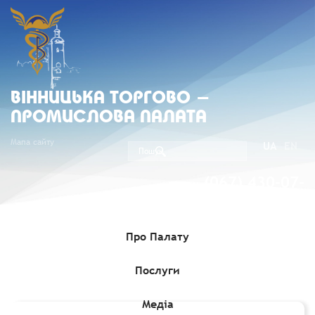
ВIННИЦЬКА ТОРГОВО -
ПРОМИСЛОВА ПАЛАТА
Мапа сайту
UA
EN
(067) 430-07-
05
Про Палату
Послуги
Головна
»
Комерційні пропозиції
»
Тендер щодо закупівлі
маршових черевиків
Медіа