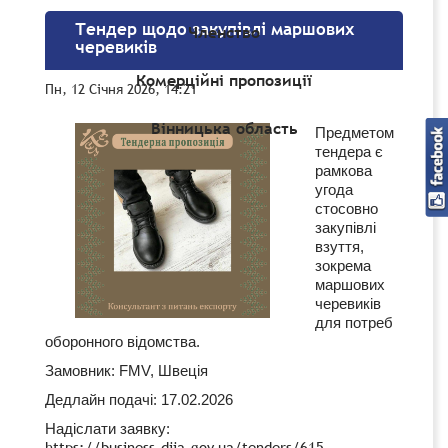
Тендер щодо закупівлі маршових
Членство
черевиків
Комерційні пропозиції
Пн, 12 Січня 2026, 14:21
Вінницька область
Предметом
тендера є
рамкова
угода
стосовно
закупівлі
взуття,
зокрема
маршових
черевиків
для потреб
оборонного відомства.
Замовник: FMV, Швеція
Дедлайн подачі: 17.02.2026
Надіслати заявку:
https://business.diia.gov.ua/tenders/615