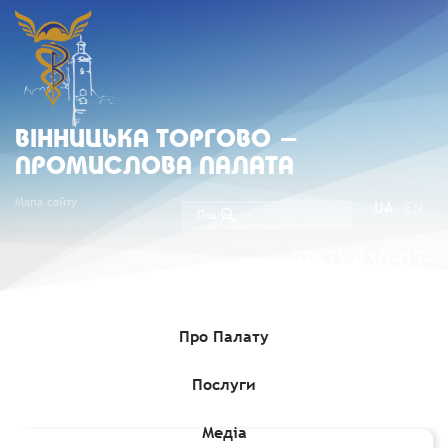
ВIННИЦЬКА ТОРГОВО -
ПРОМИСЛОВА ПАЛАТА
Мапа сайту
UA
EN
(067) 430-07-
05
Про Палату
Послуги
Головна
»
Комерційні пропозиції
»
Румунський виробник одягу
зацікавлений у продажу своєї фабрики
Медіа