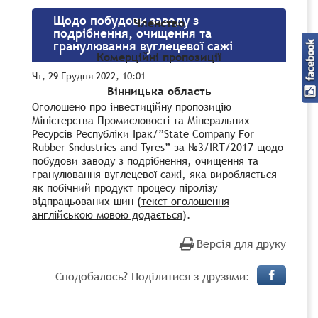
Щодо побудови заводу з
Членство
подрібнення, очищення та
гранулювання вуглецевої сажі
Комерційні пропозиції
Чт, 29 Грудня 2022, 10:01
Вінницька область
Оголошено про інвестиційну пропозицію
Міністерства Промисловості та Мінеральних
Ресурсів Республіки Ірак/”State Company For
Rubber Sndustries and Tyres” за №3/ІRТ/2017 щодо
побудови заводу з подрібнення, очищення та
гранулювання вуглецевої сажі, яка виробляється
як побічний продукт процесу піролізу
відпрацьованих шин (
текст оголошення
англійською мовою додається
).
Версія для друку
Сподобалось? Поділитися з друзями: