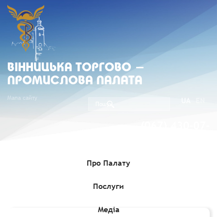
ВIННИЦЬКА ТОРГОВО -
ПРОМИСЛОВА ПАЛАТА
Мапа сайту
UA
EN
(067) 430-07-
05
Про Палату
Послуги
Головна
»
Комерційні пропозиції
»
Щодо побудови заводу з
подрібнення, очищення та гранулювання вуглецевої сажі
Медіа