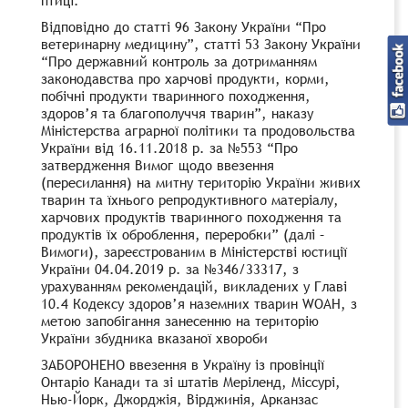
Відповідно до статті 96 Закону України “Про
ветеринарну медицину”, статті 53 Закону України
“Про державний контроль за дотриманням
законодавства про харчові продукти, корми,
побічні продукти тваринного походження,
здоров’я та благополуччя тварин”, наказу
Міністерства аграрної політики та продовольства
України від 16.11.2018 р. за №553 “Про
затвердження Вимог щодо ввезення
(пересилання) на митну територію України живих
тварин та їхнього репродуктивного матеріалу,
харчових продуктів тваринного походження та
продуктів їх оброблення, переробки” (далі –
Вимоги), зареєстрованим в Міністерстві юстиції
України 04.04.2019 р. за №346/33317, з
урахуванням рекомендацій, викладених у Главі
10.4 Кодексу здоров’я наземних тварин WOAH, з
метою запобігання занесенню на територію
України збудника вказаної хвороби
ЗАБОРОНЕНО ввезення в Україну із провінції
Онтаріо Канади та зі штатів Меріленд, Міссурі,
Нью-Йорк, Джорджія, Вірджинія, Арканзас