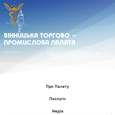
ВIННИЦЬКА ТОРГОВО -
ПРОМИСЛОВА ПАЛАТА
Мапа сайту
UA
EN
(067) 430-07-
05
Про Палату
Послуги
Головна
»
Комерційні пропозиції
»
Щодо обмежень на
ввезення в Україну вантажів із Канади, США через реєстрацію
грипу птиці (станом на 11.02.2025)
Медіа