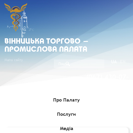
ВIННИЦЬКА ТОРГОВО -
ПРОМИСЛОВА ПАЛАТА
Мапа сайту
UA
EN
(067) 430-07-
05
Про Палату
Послуги
Головна
»
Комерційні пропозиції
»
Щодо генераторів на
природному газу, пропозиція компанії Bergens￼ Engines
Медіа