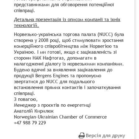
представниками для обговорення потенційної
співпраці.
Детальна презентація із описом компанії та їхніх
технологій.
Норвезько-українська торгова палата (
NUCC
) була
створена у 2008 році, щоб стимулювати зростання
комерційного співробітництва між Норвегією та
Україною. І ми готові, якщо є зацікавленість зі
сторони НАК Нафтогаз, допомагати в
налагодженні діалогу із норвезькими компаніями.
Будемо вдячні за виявлення зацікавлення до
продукції
Bergens
Engines
та пропонуємо
звертатися до
NUCC
для подальшого
встановлення прямих контактів і започаткування
співпраці.
З повагою,
Менеджер з проєктів по енергетиці
Анатолій Кирилюк
Norwegian-Ukrainian Chamber of Commerce
+47 988 79 229
Версія для друку