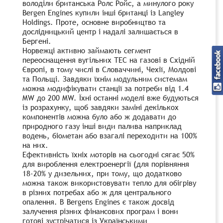
володіли британська Ролс Ройс, а минулого року
Bergen Engines
купили інші британці із Langley
Holdings. Проте, основне виробництво та
дослідницький центр і
надалі залишається в
Бергені.
Норвежці активно
займають сегмент
переоснащення вугільних ТЕС на газові в Східній
Європі, в тому
числі
в
Словаччині,
Чехії,
Молдові
та
Польщі.
Завдяки
їхнім
модульним
системам
можна
модифікувати станції за потреби від 1.4
MW до 200 MW. Їхні останні моделі вже будуються
із розрахунку, щоб завдяки заміні декількох
компонентів можна було або ж додавати до
природного газу інші види палива наприклад
водень, біометан або взагалі переходити на 100%
на них.
Ефективність їхніх моторів на сьогодні сягає 50%
для вироблення електроенергії (для порівняння
18-20% у дизельних, при тому, що додатково
можна також використовувати тепло для обігріву
в різних потребах або ж для центрального
опалення. В
Bergens
Engines
є також досвід
залучення різних фінансових програм і вони
готові зустрічатися із Українськими