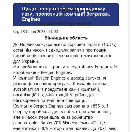
Щодо генераторів на природному
Членство
газу, пропозиція компанії Bergens￼
Engines
Комерційні пропозиції
Ср, 18 Січня 2023, 11:00
Вінницька область
До
Норвезько
–
українсь
кої
торгов
ої
палат
и
(NUCC)
останнім часом надходили запити
про
пошук
виробників
газових генераторів
електро
енергії
для України
.
Ми зробили аналіз ринку та зустрілися із одним із
виробників
–
Bergen
Engines
.
У
компанії
Bergen
Engines
є
досвід
залучення
різних
фінансових
програм
.
Компанія
готов
а
зустрічатися із представниками
компаній,
організацій і адміністрацій України
для
обговорення
потенційної співпраці
.
Компанія
Bergen
Engines
заснована в 1855 р. і
спершу виробляла дизельні мотори для човнів,
але з
часом перейшла на виробництво
генераторів. Зараз 70% бізнесу компанії
–
ц
е
енергетика і 30%
мотори для човнів. До 2021 нею