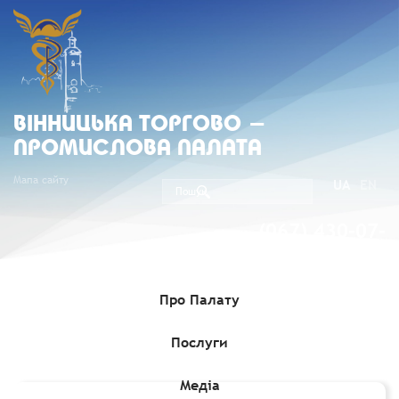
ВIННИЦЬКА ТОРГОВО -
ПРОМИСЛОВА ПАЛАТА
Мапа сайту
UA
EN
(067) 430-07-
05
Про Палату
Послуги
Головна
»
Комерційні пропозиції
»
Щодо активізації
українсько-уругвайської співпраці
Медіа