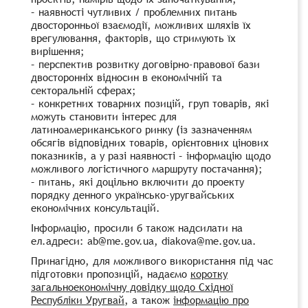
– наявності чутливих / проблемних питань
двосторонньої взаємодії, можливих шляхів їх
врегулювання, факторів, що стримують їх
вирішення;
– перспектив розвитку договірно-правової бази
двосторонніх відносин в економічній та
секторальній сферах;
– конкретних товарних позицій, груп товарів, які
можуть становити інтерес для
латиноамериканського ринку (із зазначенням
обсягів відповідних товарів, орієнтовних цінових
показників, а у разі наявності – інформацію щодо
можливого логістичного маршруту постачання);
– питань, які доцільно включити до проекту
порядку денного українсько-уругвайських
економічних консультацій.
Інформацію, просили б також надсилати на
ел.адреси: ab@me.gov.ua, diakova@me.gov.ua.
Принагідно, для можливого використання під час
підготовки пропозицій, надаємо
коротку
загальноекономічну довідку щодо Східної
Республіки Уругвай
, а також
інформацію про