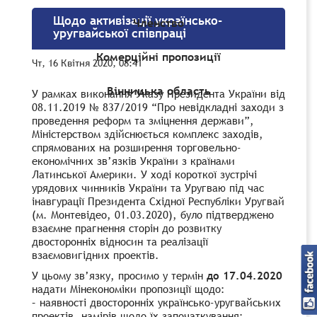
Щодо активізації українсько-
Членство
уругвайської співпраці
Комерційні пропозиції
Чт, 16 Квітня 2020, 08:41
Вінницька область
У рамках виконання Указу Президента України від
08.11.2019 № 837/2019 “Про невідкладні заходи з
проведення реформ та зміцнення держави”,
Міністерством здійснюється комплекс заходів,
спрямованих на розширення торговельно-
економічних зв’язків України з країнами
Латинської Америки. У ході короткої зустрічі
урядових чинників України та Уругваю під час
інавгурації Президента Східної Республіки Уругвай
(м. Монтевідео, 01.03.2020), було підтверджено
взаємне прагнення сторін до розвитку
двосторонніх відносин та реалізації
взаємовигідних проектів.
У цьому зв’язку, просимо у термін
до 17.04.2020
надати Мінекономіки пропозиції щодо:
– наявності двосторонніх українсько-уругвайських
проектів, намірів щодо їх започаткування;