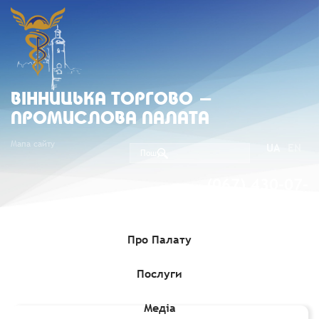
ВIННИЦЬКА ТОРГОВО -
ПРОМИСЛОВА ПАЛАТА
Мапа сайту
UA
EN
(067) 430-07-
05
Про Палату
Послуги
Головна
»
Медіа
»
Експортні можливості
»
Щодо
обов’язкового Технічного файлу
Медіа