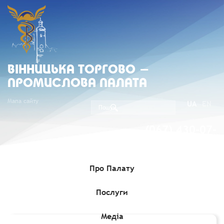
ВIННИЦЬКА ТОРГОВО -
ПРОМИСЛОВА ПАЛАТА
Мапа сайту
UA
EN
(067) 430-07-
05
Про Палату
Послуги
Головна
»
Членство
»
Члени Вінницької ТПП
»
САМТРАНС, ДП
ТОВ Агросвітло Плюс (Код підприємства 30453640)
Медіа