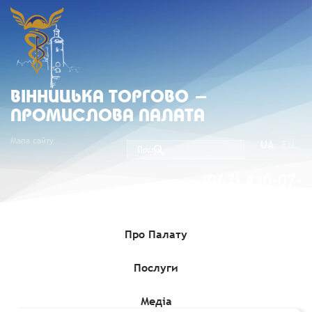
ВIННИЦЬКА ТОРГОВО -
ПРОМИСЛОВА ПАЛАТА
Мапа сайту
UA
EN
(067) 430-07-
05
Про Палату
Послуги
Головна
»
Комерційні пропозиції
»
Румунська компанія шукає
нових міжнародних постачальників канцелярського приладдя
та техніки, придатної для рекламної індустрії
Медіа