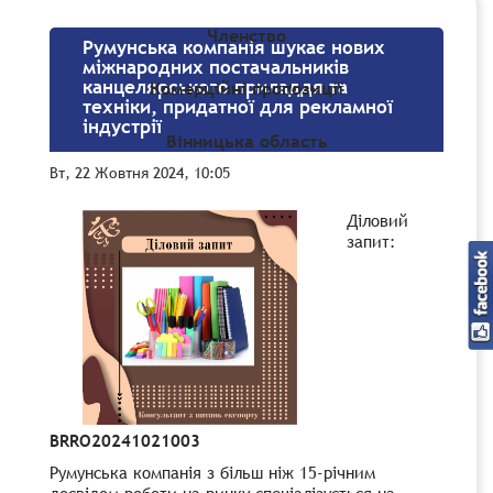
Членство
Румунська компанія шукає нових
міжнародних постачальників
канцелярського приладдя та
Комерційні пропозиції
техніки, придатної для рекламної
індустрії
Вінницька область
Вт, 22 Жовтня 2024, 10:05
Діловий
запит:
BRRO20241021003
Румунська компанія з більш ніж 15-річним
досвідом роботи на ринку спеціалізується на