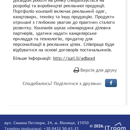
розробці та виробництві рекламної продукції.
Портфоліо компанії включає рекламний одяг,
канцтовари, техніку та іншу продукцію. Продукти
отримані з глибокою увагою до практики сталого
розвитку. Компанія шукає міжнародних ділових
партнерів, здатних надати канцелярське
приладдя та технологію, придатну для
персоналізації в рекламних цілях. Співпраця буде
відбуватися на основі договорів постачальників.
Більше інформації:
http://surl.li/adbxxd
Версія для друку
Сподобалось? Поділитися з друзями:
вул. Симона Петлюри, 24, м. Вінниця, 21050
© 2026.
Телефон приймальні:
+38 0432 50-61-21