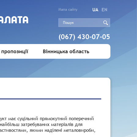
UA
EN
Мапа сайту
АЛАТА
(067) 430-07-05
 пропозиції
Вінницька область
дукт має суцільний прямокутний поперечний
 найбільш затребуваних матеріалів для
ластивостями, якими наділені металовироби,