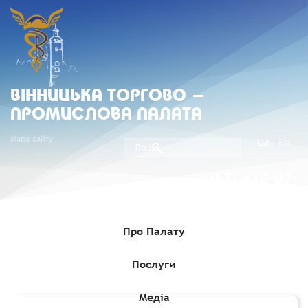
ВIННИЦЬКА ТОРГОВО -
ПРОМИСЛОВА ПАЛАТА
Мапа сайту
UA
EN
(067) 430-07-
05
Про Палату
Послуги
Головна
»
Комерційні пропозиції
»
Пропозиції ділових кіл
Естонії
Медіа