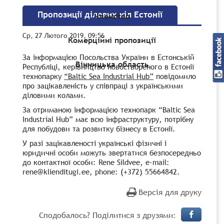
Пропозиції ділових кіл Естонії
Членство
Ср, 27 Лютого 2019, 09:56
Комерційні пропозиції
За інформацією Посольства України в Естонській
Вінницька область
Республіці, керівництво новоствореного в Естонії
технопарку
“Baltic Sea Industrial Hub”
повідомило
про зацікавленість у співпраці з українськими
діловими колами.
За отриманою інформацією технопарк “Baltic Sea
Industrial Hub” має всю інфраструктуру, потрібну
для побудови та розвитку бізнесу в Естонії.
У разі зацікавленості українські фізичні і
юридичні особи можуть звертатися безпосередньо
до контактної особи: Rene Sildvee, e-mail:
rene@klienditugi.ee, phone: (+372) 55664842.
Версія для друку
Сподобалось? Поділитися з друзями: