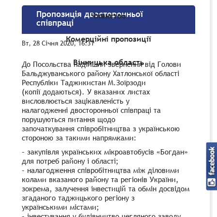
Пропозиція двосторонньої
Членство
співпраці
Комерційні пропозиції
Вт, 28 Січня 2020, 16:31
Вінницька область
До Посольства надійшли звернення від Голови
Бальджуванського району Хатлонської області
Республіки Таджикистан М.Зоїрзоди
(копії додаються). У вказаних листах
висловлюється зацікавленість у
налагодженні двосторонньої співпраці та
порушуються питання щодо
започаткування співробітництва з українською
стороною за такими напрямками:
– закупівля українських мікроавтобусів «Богдан»
для потреб району і області;
– налагодження співробітництва між діловими
колами вказаного району та регіонів України,
зокрема, залучення інвестицій та обмін досвідом
згаданого таджицького регіону з
українськими містами;
– інвестування у будівництво цегляного заводу,