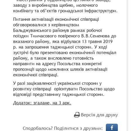
заводу з виробництва щебню, молочного
комбінату та об’єктів громадської інфраструктури.
Питання активізації економічної співпраці
обговорювалися з керівництвом
Бальджуванського районув рамках робочої
поїздки Тимчасового повіреного В.В.Семенова до
вказаного району, яка відбулася 13 травня 2019
р. на запрошення таджицької сторони. У ході
зустрічі було презентовано економічний потенціал
району, а також висловлено готовність
направити на адресу Посольства конкретні
пропозиції щодо можливих шляхів активізації
економічної співпраці.
У разі зацікавленості української сторони у
розвитку співпраці орієнтувати Посольство щодо
відповіді представнику таджицької сторони.
Додаток: згадане, на 3 арк.
Версія для друку
Сподобалось? Поділитися з друзями: