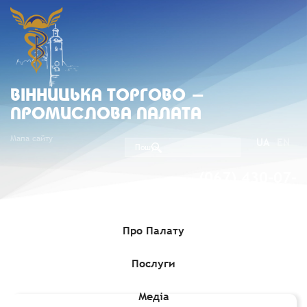
ВIННИЦЬКА ТОРГОВО -
ПРОМИСЛОВА ПАЛАТА
Мапа сайту
UA
EN
(067) 430-07-
05
Про Палату
Послуги
Головна
»
Комерційні пропозиції
»
Пропозиція двосторонньої
співпраці
Медіа