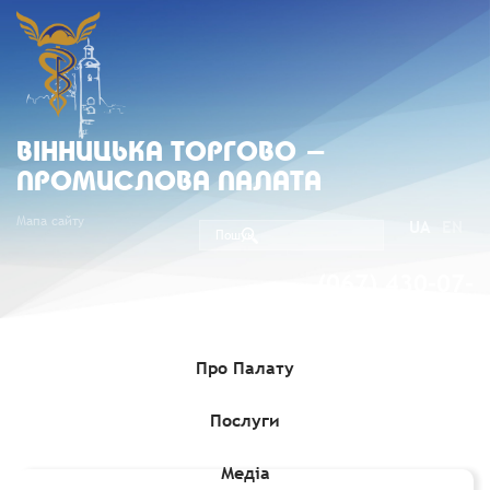
ВIННИЦЬКА ТОРГОВО -
ПРОМИСЛОВА ПАЛАТА
Мапа сайту
UA
EN
(067) 430-07-
05
Про Палату
Послуги
Головна
»
Послуги
»
Попередня ідентифікація товарів у галузі
державного експортного контролю
Медіа