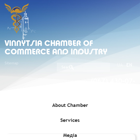
VINNYTSIA CHAMBER OF
COMMERCE AND INDUSTRY
Sitemap
UA
EN
(067) 430-07-
05
About Chamber
Services
Home
»
Services
»
Попередня ідентифікація товарів у галузі
державного експортного контролю
Медіа