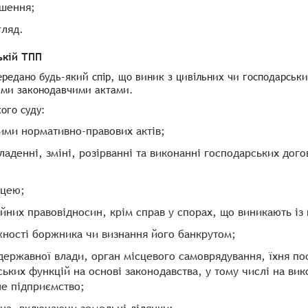
ішення;
гляд.
ькій ТПП
ередано будь-який спір, що виник з цивільних чи господарськи
ими законодавчими актами.
ого суду:
ими нормативно-правових актів;
аденні, зміні, розірванні та виконанні господарських дого
ицею;
ейних правовідносин, крім справ у спорах, що виникають із
ності боржника чи визнання його банкрутом;
н державної влади, орган місцевого самоврядування, їхня п
ських функцій на основі законодавства, у тому числі на в
не підприємство;