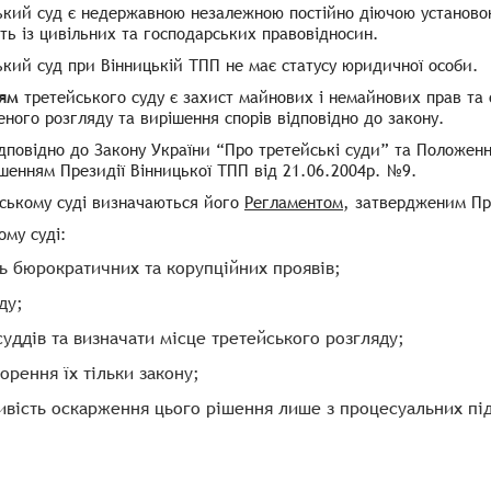
ький суд є недержавною незалежною постійно діючою установою
ь із цивільних та господарських правовідносин.
кий суд при Вінницькій ТПП не має статусу юридичної особи.
ям
третейського суду є захист майнових і немайнових прав та
ого розгляду та вирішення спорів відповідно до закону.
ідповідно до
Закону України “Про третейські суди”
та Положення
шенням Президії Вінницької ТПП від 21.06.2004р. №9.
йському суді визначаються його
Регламентом
, затвердженим Пр
ому суді:
ть бюрократичних та корупційних проявів;
ду;
суддів та визначати місце третейського розгляду;
орення їх тільки закону;
ивість оскарження цього рішення лише з процесуальних пі