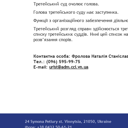
Третейський суд очолює голова.
Голова третейського суду має заступника.
Функції з організаційного забезпечення діяльн
Третейський розгляд справи здійснюється тре
списку третейських суддів. Нині цей список на
розв’язання спорів.
Контактна особа: Фролова Наталія Станісла
Тел.: (096) 595-99-75
E-mail:
urist@adm.cci.vn.ua
24 Symona Petlury st. Vinnytsia, 21050, Ukraine
Phone:
+38 0432 50-61-21