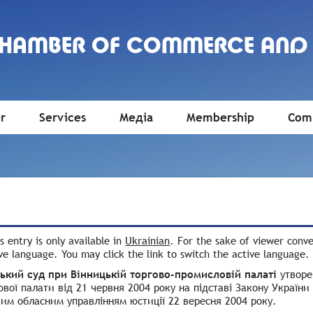
CHAMBER OF COMMERCE AND
r
Services
Медіа
Membership
Comm
is entry is only available in
Ukrainian
. For the sake of viewer conv
ve language. You may click the link to switch the active language.
ький суд при Вінницькій торгово-промисловій палаті
утворе
вої палати від 21 червня 2004 року на підставі
Закону України
им обласним управлінням юстиції 22 вересня 2004 року.