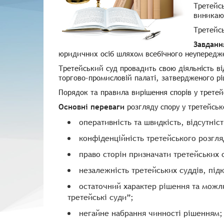
Третейс
виникают
Третейсь
Завданн
юридичних осіб шляхом всебічного неупереджен
Третейський суд провадить свою діяльність в
торгово-промисловій палаті, затвердженого рі
Порядок та правила вирішення спорів у трете
Основні переваги
розгляду спору у третейськ
оперативність та швидкість, відсутніс
конфіденційність третейського розгля
право сторін призначати третейських 
незалежність третейських суддів, підк
остаточний характер рішення та можл
третейські суди”;
негайне набрання чинності рішенням;