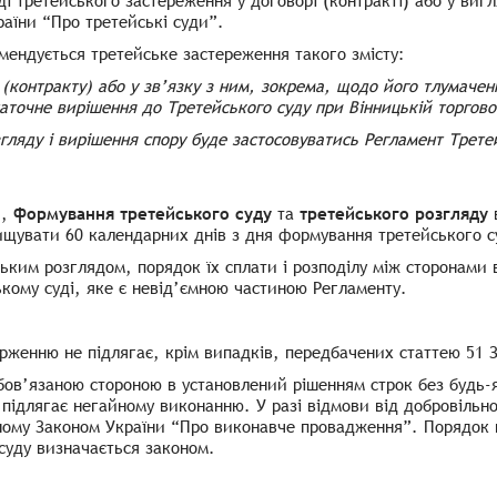
і третейського застереження у договорі (контракті) або у виг
аїни “Про третейські суди”.
мендується третейське застереження такого змісту:
 (контракту) або у зв’язку з ним, зокрема, щодо його тлумаче
статочне вирішення до Третейського суду при Вінницькій торгов
гляду і вирішення спору буде застосовуватись Регламент Третей
я,
формування третейського суду
та
третейського розгляду
в
щувати 60 календарних днів з дня формування третейського с
ським розглядом, порядок їх сплати і розподілу між сторонами
кому суді, яке є невід’ємною частиною Регламенту.
арженню не підлягає, крім випадків, передбачених статтею 51 
бов’язаною стороною в установлений рішенням строк без будь-
 підлягає негайному виконанню. У разі відмови від добровільн
еному
Законом України “Про виконавче провадження”
. Порядок 
суду визначається законом.