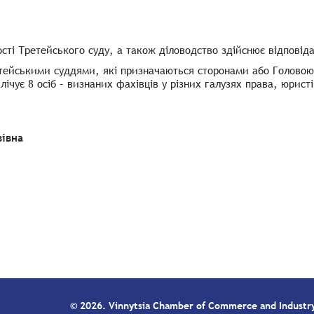
ості Третейського суду, а також діловодство здійснює відповід
тейськими суддями, які призначаються сторонами або Головою 
лічує 8 осіб – визнаних фахівців у різних галузях права, юрист
вівна
© 2026. Vinnytsia Chamber of Commerce and Industr