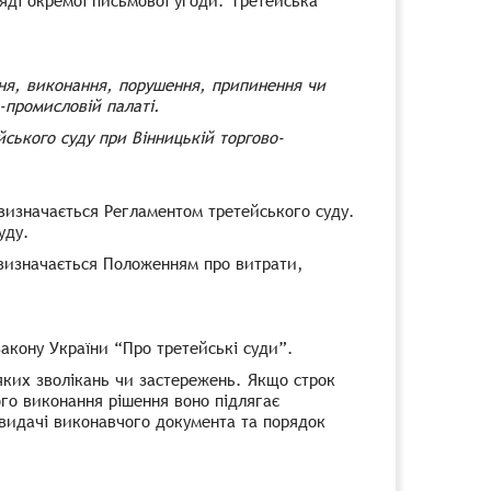
ляді окремої письмової угоди. Третейська
ння, виконання, порушення, припинення чи
о-промисловій палаті.
ського суду при Вінницькій торгово-
изначається Регламентом третейського суду.
уду.
 визначається Положенням про витрати,
Закону України “Про третейські суди”.
яких зволікань чи застережень. Якщо строк
ого виконання рішення воно підлягає
видачі виконавчого документа та порядок