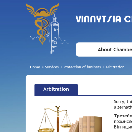
VINNYTSIA 
About Chambe
Home
»
Services
»
Protection of business
»
Arbitration
Arbitration
Sorry, th
alternati
Третейс
промисло
Вінницьк