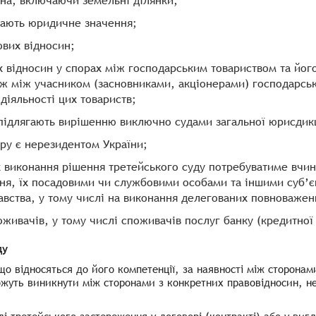
на, включаючи земельні ділянки;
мають юридичне значення;
ових відносин;
 відносин у спорах між господарським товариством та йог
ож між учасником (засновниками, акціонерами) господарськ
діяльності цих товариств;
у підлягають вирішенню виключно судами загальної юрисдик
ору є нерезидентом України;
х виконання рішення третейського суду потребуватиме вчи
ня, їх посадовими чи службовими особами та іншими суб’є
авства, у тому числі на виконання делегованих повноважен
живачів, у тому числі споживачів послуг банку (кредитної 
ду
о відносяться до його компетенції, за наявності між сторонам
ожуть виникнути між сторонами з конкретних правовідносин, не