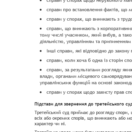
справи у спорах щодо нерухомого май
справи про встановлення фактів, що 
справи у спорах, що виникають з труд
справи, що виникають з корпоративних
тому числі учасником, який вибув, а так
діяльністю, управлінням та припиненням 
інші справи, які відповідно до закон
справи, коли хоча б одна із сторін сп
справи, за результатами розгляду яки
влади, органами місцевого самоврядуван
управлінських функцій на основі законод
справи у спорах щодо захисту прав спо
Підстави для звернення до третейського су
Третейський суд приймає до розгляду спори, щ
всіх або окремих спорів, що виникають або м
характер чи ні.