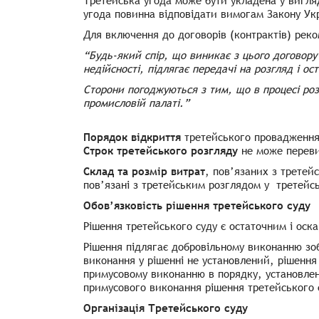
Третейська угода може бути укладена у вигляд
угода повинна відповідати вимогам Закону Укр
Для включення до договорів (контрактів) реко
“Будь-який спір, що виникає з цього договору
недійсності, підлягає передачі на розгляд і о
Сторони погоджуються з тим, що в процесі роз
промисловій палаті.”
Порядок відкриття
третейського провадженн
Строк третейського розгляду
не може переви
Склад та розмір витрат
, пов’язаних з третей
пов’язані з третейським розглядом у третейсь
Обов’язковість рішення третейського суду
Рішення третейського суду є остаточним і оск
Рішення підлягає добровільному виконанню зо
виконання у рішенні не установлений, рішення
примусовому виконанню в порядку, установл
примусового виконання рішення третейського 
Організація Третейського суду