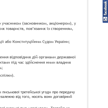
о учасником (засновником, акціонером), у
их товариств, пов’язаних із створенням,
ції або Конституційним Судом України;
нення відповідних дій органами державної
ктами під час здійснення ними владних
ь;
спілки).
и письмової третейської угоди про передачу
залежно від того, носять вони договірний