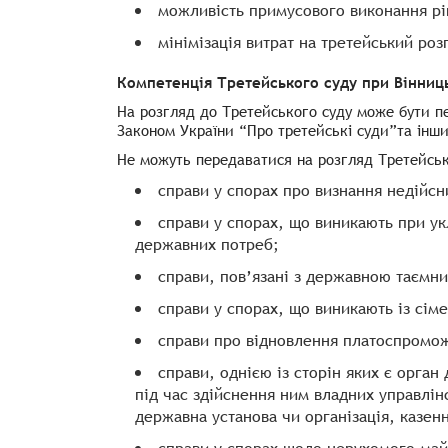
можливість примусового виконання р
мінімізація витрат на третейський роз
Компетенція Третейського суду при Вінниц
На розгляд до Третейського суду може бути п
Законом України “Про третейські суди”
та інш
Не можуть передаватися на розгляд Третейськ
справи у спорах про визнання недійсн
справи у спорах, що виникають при укл
державних потреб;
справи, пов’язані з державною таємн
справи у спорах, що виникають із сім
справи про відновлення платоспромож
справи, однією із сторін яких є орга
під час здійснення ним владних управлін
державна установа чи організація, казен