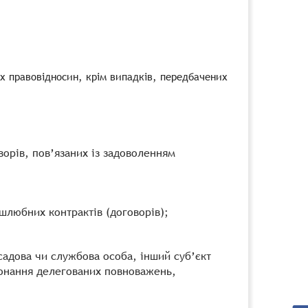
х правовідносин, крім випадків, передбачених
ворів, пов’язаних із задоволенням
 шлюбних контрактів (договорів);
осадова чи службова особа, інший суб’єкт
иконання делегованих повноважень,