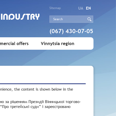
UA
EN
Sitemap
 INDUSTRY
(067) 430-07-05
ercial offers
Vinnytsia region
enience, the content is shown below in the
но за рішенням Президії Вінницької торгово-
 “Про третейські суди”
і зареєстровано