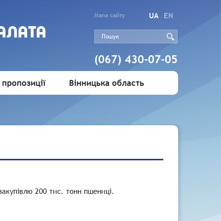
UA
EN
Мапа сайту
АЛАТА
(067) 430-07-05
 пропозиції
Вінницька область
акупівлю 200 тис. тонн пшениці.