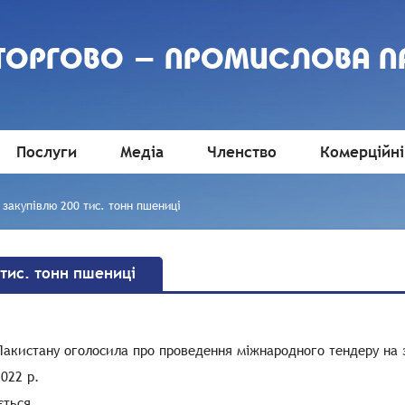
 ТОРГОВО - ПРОМИСЛОВА П
Послуги
Медіа
Членство
Комерційні
 закупівлю 200 тис. тонн пшениці
 тис. тонн пшениці
Пакистану оголосила про проведення міжнародного тендеру на з
022 р.
ється.