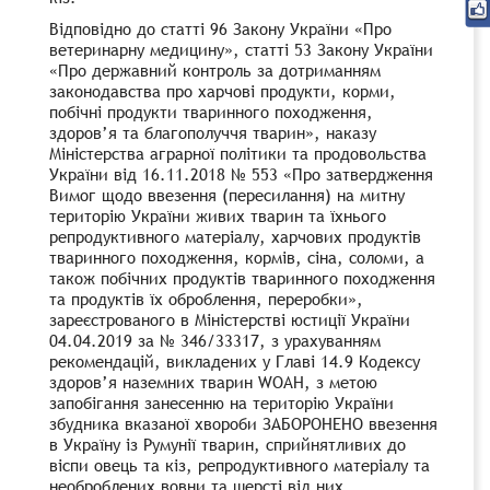
Відповідно до статті 96 Закону України «Про
ветеринарну медицину», статті 53 Закону України
«Про державний контроль за дотриманням
законодавства про харчові продукти, корми,
побічні продукти тваринного походження,
здоров’я та благополуччя тварин», наказу
Міністерства аграрної політики та продовольства
України від 16.11.2018 № 553 «Про затвердження
Вимог щодо ввезення (пересилання) на митну
територію України живих тварин та їхнього
репродуктивного матеріалу, харчових продуктів
тваринного походження, кормів, сіна, соломи, а
також побічних продуктів тваринного походження
та продуктів їх оброблення, переробки»,
зареєстрованого в Міністерстві юстиції України
04.04.2019 за № 346/33317, з урахуванням
рекомендацій, викладених у Главі 14.9 Кодексу
здоров’я наземних тварин WOAH, з метою
запобігання занесенню на територію України
збудника вказаної хвороби ЗАБОРОНЕНО ввезення
в Україну із Румунії тварин, сприйнятливих до
віспи овець та кіз, репродуктивного матеріалу та
необроблених вовни та шерсті від них.