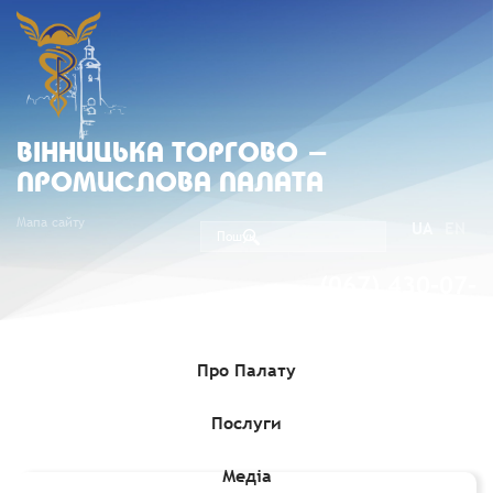
ВIННИЦЬКА ТОРГОВО -
ПРОМИСЛОВА ПАЛАТА
Мапа сайту
UA
EN
(067) 430-07-
05
Про Палату
Послуги
Головна
»
Комерційні пропозиції
»
Обмеження на ввезення в
Україну вантажів із Румунії через реєстрацію віспи овець та кіз
Медіа