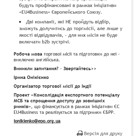
будуть профінансовані в рамках ініціативи
«EU4Business» Європейського Союзу.
Дві компанії, які НЕ пройдуть відбір,
зможуть долучитись до торгмісії, але лише у
якості відвідувачів, – для них місія не буде
включати b2b зустрічі.
Робоча мова
торгової місії та підготовки до неї –
виключно англійська.
Виникли запитання? – Звертайтесь>>
Ірина Онікієнко
Організатор торгової місії до Індії
Проект «Консолідація експортного потенціалу
МСБ та спрощення доступу до зовнішніх
ринків»
, що фінансується в рамках ініціативи ЄС
EU4Business та реалізується за підтримки ЄБРР.
ionikienko@epo.org.ua
Версія для друку