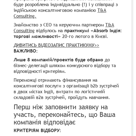
буде розроблена індивідуально (!) і у співпраці з
індійською консалтинговою компанією
T&A
Consulting.
Знайомство з CEO та керуючим партнером
T&A
Consulting
відбулось на
практикумі «Absorb Індія:
торгові можливості»
20-го лютого в Києві.
ДИВИТИСЬ ВІДЕОЗАПИС ПРАКТИКУМУ>>
ВАЖЛИВО:
Лише 8 компаній
/
проектів буде обрано
до
бізнес-делегації шляхом конкурсного відбору та
відповідності критеріям.
Переможці отримають фінансування на
консалтингові послуги з організації b2b зустрічей
в двох містах Індії, витрати по логістичній
складовій в2в зустрічей, пройдуть навчання.
Перш ніж заповнити заявку на
участь, переконайтесь, що Ваша
компанія відповідає
КРИТЕРІЯМ ВІДБОРУ: