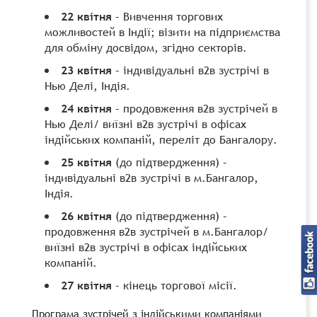
22 квітня
– Вивчення торгових
можливостей в Індії; візити на підприємства
для обміну досвідом, згідно секторів.
23 квітня
– індивідуальні в2в зустрічі в
Нью Делі, Індія.
24 квітня
– продовження в2в зустрічей в
Нью Делі/ виїзні в2в зустрічі в офісах
індійських компаній, переліт до Бангалору.
25 квітня
(до підтвердження) –
індивідуальні в2в зустрічі в м.Бангалор,
Індія.
26 квітня
(до підтвердження) –
продовження в2в зустрічей в м.Бангалор/
виїзні в2в зустрічі в офісах індійських
компаній.
27 квітня
– кінець торгової місії.
Програма зустрічей з індійськими компаніями