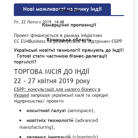
Нові можливості на ринку Індії
Членство
Пт, 22 Лютого 2019, 14:48
Комерційні пропозиції
Проект фінансується в рамках ініціативи
Вінницька область
ЄС EU4Business та реалізується за підтримки ЄБРР
Українські новітні технології прямують до Індії!
Готові стати частиною бізнес-делегації
торгмісії?
ТОРГОВА МІСІЯ ДО ІНДІЇ
22 – 27 квітня 2019 року
ЄБРР: консультації для малого бізнесу в
Україні
запрошує українські малі та середні
підприємства/ проекти
космічної галузі
(aerospace),
новітніх технологій
(advanced
manufacturing),
зелених інновацій
(cleantech)