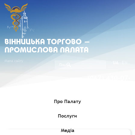
ВIННИЦЬКА ТОРГОВО -
ПРОМИСЛОВА ПАЛАТА
Мапа сайту
UA
EN
(067) 430-07-
05
Про Палату
Послуги
Головна
»
Комерційні пропозиції
»
Нові можливості на ринку
Індії
Медіа