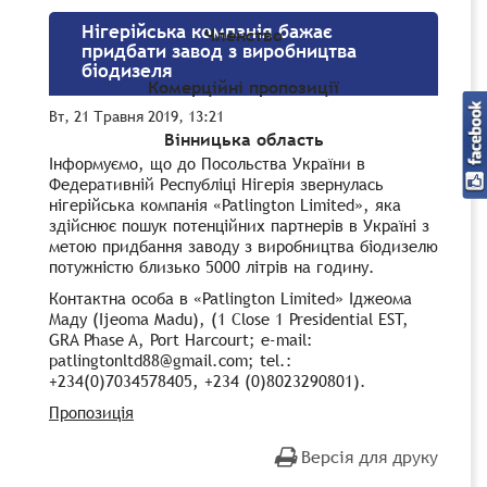
Нігерійська компанія бажає
Членство
придбати завод з виробництва
біодизеля
Комерційні пропозиції
Вт, 21 Травня 2019, 13:21
Вінницька область
Інформуємо, що до Посольства України в
Федеративній Республіці Нігерія звернулась
нігерійська компанія «Patlington Limited», яка
здійснює пошук потенційних партнерів в Україні з
метою придбання заводу з виробництва біодизелю
потужністю близько 5000 літрів на годину.
Контактна особа в «Patlington Limited» Іджеома
Маду (Ijeoma Madu), (1 Close 1 Presidential EST,
GRA Phase A, Port Harcourt; e-mail:
patlingtonltd88@gmail.com; tel.:
+234(0)7034578405, +234 (0)8023290801).
Пропозиція
Версія для друку