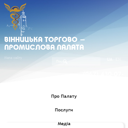
ВIННИЦЬКА ТОРГОВО -
ПРОМИСЛОВА ПАЛАТА
Мапа сайту
UA
EN
(067) 430-07-
05
Про Палату
Послуги
Головна
»
Комерційні пропозиції
»
Нігерійська компанія бажає
придбати завод з виробництва біодизеля
Медіа