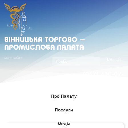
ВIННИЦЬКА ТОРГОВО -
ПРОМИСЛОВА ПАЛАТА
Мапа сайту
UA
EN
(067) 430-07-
05
Про Палату
Послуги
Головна
»
Медіа
»
Експортні можливості
»
Можливості для
співпраці з Кенією
Медіа