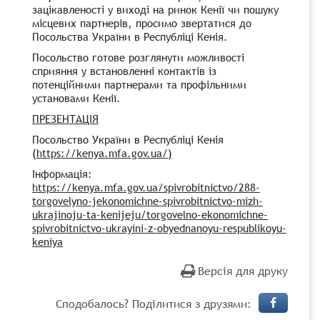
зацікавленості у виході на ринок Кенії чи пошуку
місцевих партнерів, просимо звертатися до
Посольства України в Республіці Кенія.
Посольство готове розглянути можливості
сприяння у встановленні контактів із
потенційними партнерами та профільними
установами Кенії.
ПРЕЗЕНТАЦІЯ
Посольство України в Республіці Кенія
(
https://kenya.mfa.gov.ua/)
Інформація:
https://kenya.mfa.gov.ua/spivrobitnictvo/288-
torgovelyno-jekonomichne-spivrobitnictvo-mizh-
ukrajinoju-ta-kenijeju/torgovelno-ekonomichne-
spivrobitnictvo-ukrayini-z-obyednanoyu-respublikoyu-
keniya
Версія для друку
Сподобалось? Поділитися з друзями: