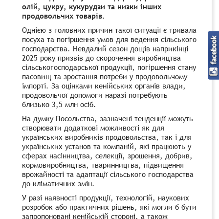
олій, цукру, кукурудзи та низки інших
продовольчих товарів.
Однією з головних причин такої ситуації є тривала
посуха та погіршення умов для ведення сільського
господарства. Невдалий сезон дощів наприкінці
2025 року призвів до скорочення виробництва
сільськогосподарської продукції, погіршення стану
пасовищ та зростання потреби у продовольчому
імпорті. За оцінками кенійських органів влади,
продовольчої допомоги наразі потребують
близько 3,5 млн осіб.
На думку Посольства, зазначені тенденції можуть
створювати додаткові можливості як для
українських виробників продовольства, так і для
українських установ та компаній, які працюють у
сферах насінництва, селекції, зрошення, добрив,
кормовиробництва, тваринництва, підвищення
врожайності та адаптації сільського господарства
до кліматичних змін.
У разі наявності продукції, технологій, наукових
розробок або практичних рішень, які могли б бути
запропоновані кенійській стороні, а також