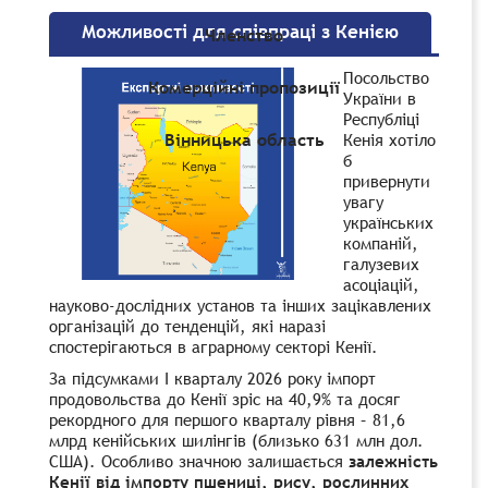
Можливості для співпраці з Кенією
Членство
Посольство
Комерційні пропозиції
України в
Республіці
Вінницька область
Кенія хотіло
б
привернути
увагу
українських
компаній,
галузевих
асоціацій,
науково-дослідних установ та інших зацікавлених
організацій до тенденцій, які наразі
спостерігаються в аграрному секторі Кенії.
За підсумками І кварталу 2026 року імпорт
продовольства до Кенії зріс на 40,9% та досяг
рекордного для першого кварталу рівня – 81,6
млрд кенійських шилінгів (близько 631 млн дол.
США). Особливо значною залишається
залежність
Кенії від імпорту пшениці, рису, рослинних