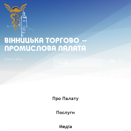
ВIННИЦЬКА ТОРГОВО -
ПРОМИСЛОВА ПАЛАТА
Мапа сайту
UA
EN
(067) 430-07-
05
Про Палату
Послуги
Головна
»
Комерційні пропозиції
»
Інформація про продаж
об’єкта малої приватизації – єдиного майнового комплексу
державного підприємства «Браїлівський сокоморсовий завод»
Медіа