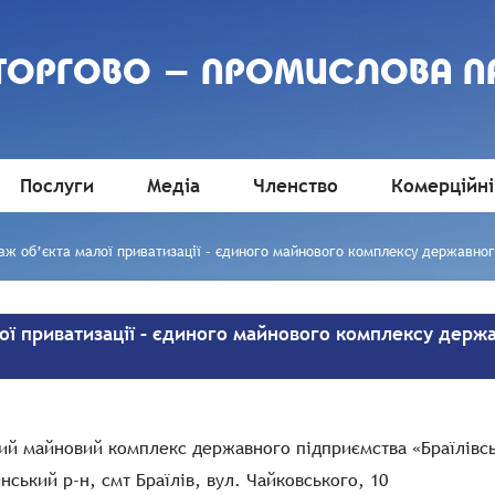
 ТОРГОВО - ПРОМИСЛОВА П
Послуги
Медіа
Членство
Комерційні
аж об’єкта малої приватизації – єдиного майнового комплексу державног
ої приватизації – єдиного майнового комплексу держ
й майновий комплекс державного підприємства «Браїлівсь
ський р-н, смт Браїлів, вул. Чайковського, 10