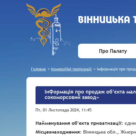
ВIННИЦЬКА
Про Палату
Головна
»
Комерційні пропозиції
»
Інформація про прод
Інформація про продаж об’єкта мал
сокоморсовий завод»
Пт, 01 Листопада 2024, 11:45
Найменування об’єкта приватизації:
єдини
Місцезнаходження:
Вінницька обл., Жмерин