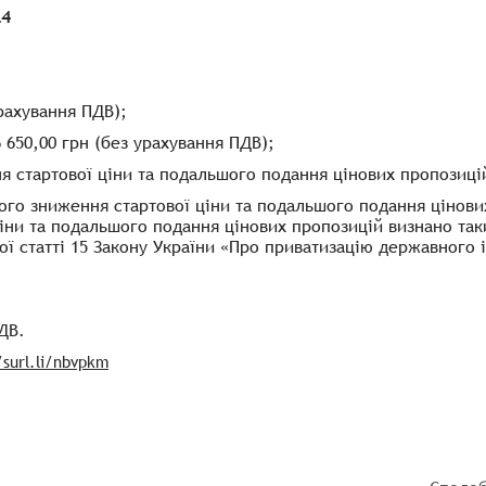
24
урахування ПДВ);
6 650,00 грн (без урахування ПДВ);
 стартової ціни та подальшого подання цінових пропозицій 
ого зниження стартової ціни та подальшого подання цінових
ни та подальшого подання цінових пропозицій визнано таки
 статті 15 Закону України «Про приватизацію державного і 
ДВ.
/surl.li/nbvpkm