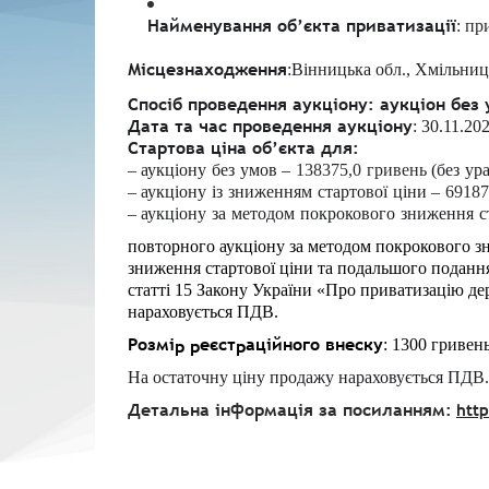
Найменування об’єкта приватизації
:
пр
Місцезнаходження
:
Вінницька обл., Хмільниц
Спосіб проведення аукціону: аукціон без
Дата та час проведення аукціону
: 30.11.20
Стартова
ціна
об
’
єкта
для
:
–
аукціону
без
умов
–
138375,0
гривень
(
без
ур
–
аукціону
із
зниженням
стартової
ціни
–
69187
–
аукціону
за
методом
покрокового
зниження
с
повторного аукціону за методом покрокового зн
зниження стартової ціни та подальшого подання
статті 15 Закону України «Про приватизацію д
нараховується ПДВ.
Розмір реєстраційного внеску
: 1300 гривен
На остаточну ціну продажу нараховується ПДВ.
Детальна інформація за посиланням:
http