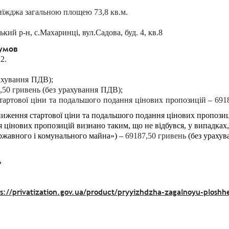
иїжджа загальною площею
73,8 кв.м.
ький р-н,
с.Махаринці, вул.Садова, буд. 4, кв.8
 умов
22.
ахування
ПДВ
);
,50 гривень
(
без
урахування
ПДВ
);
тартової
ціни
та
подальшого
подання
цінових
пропозицій
–
691
иження стартової ціни та подальшого подання цінових пропозиці
 цінових пропозицій визнано таким, що не відбувся, у випадках
ержавного і комунального майна») –
69187,50 гривень
(без ураху
ь
s://privatization.gov.ua/product/pryyizhdzha-zagalnoyu-plosh