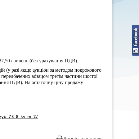
87,50 гривень
(
без
урахування
ПДВ
).
й (у разі якщо аукціон за методом покрокового
, передбачених абзацом третім частини шостої
вання ПДВ). На остаточну ціну продажу
heyu-73-8-kv-m-2/
Версія для друку