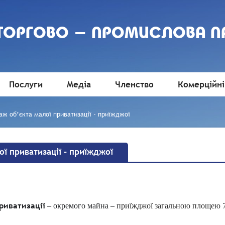
 ТОРГОВО - ПРОМИСЛОВА П
Послуги
Медіа
Членство
Комерційні
аж об’єкта малої приватизації - приїжджої
ї приватизації – приїжджої
риватизації
– окремого майна –
приїжджої загальною площею 7