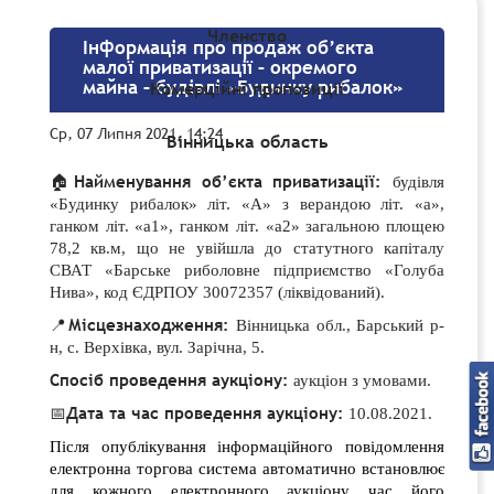
Членство
Інформацiя про продаж об’єкта
малої приватизації – окремого
майна – будівлі «Будинку рибалок»
Комерційні пропозиції
Ср, 07 Липня 2021, 14:24
Вінницька область
🏠
Найменування об’єкта приватизації:
будівля
«Будинку рибалок» літ. «А» з верандою літ. «а»,
ганком літ. «а1», ганком літ. «а2» загальною площею
78,2 кв.м, що не увійшла до статутного капіталу
СВАТ «Барське риболовне підприємство «Голуба
Нива», код ЄДРПОУ 30072357 (ліквідований)
.
📍
Місцезнаходження:
Вінницька обл., Барський р-
н, с. Верхівка, вул. Зарічна, 5.
Спосіб проведення аукціону:
аукціон з умовами.
📅
Дата та час проведення аукціону:
10.08.2021.
Після опублікування інформаційного повідомлення
електронна торгова система автоматично встановлює
для кожного електронного аукціону час його