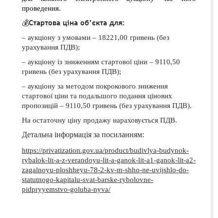
проведення.
💰
Стартова ціна об’єкта для:
– аукціону з умовами – 18221,00
гривень (без
урахування ПДВ);
– аукціону із зниженням стартової ціни – 9110,50
гривень (без урахування ПДВ);
– аукціону за методом покрокового зниження
стартової ціни та подальшого подання цінових
пропозицій – 9110,50 гривень (без урахування ПДВ).
На остаточну ціну продажу нараховується ПДВ.
Детальна інформація за посиланням:
https://privatization.gov.ua/product/budivlya-budynok-
rybalok-lit-a-z-verandoyu-lit-a-ganok-lit-a1-ganok-lit-a2-
zagalnoyu-ploshheyu-78-2-kv-m-shho-ne-uvijshlo-do-
statutnogo-kapitalu-svat-barske-rybolovne-
pidpryyemstvo-goluba-nyva/