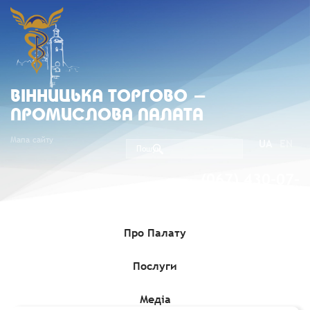
ВIННИЦЬКА ТОРГОВО -
ПРОМИСЛОВА ПАЛАТА
Мапа сайту
UA
EN
(067) 430-07-
05
Про Палату
Послуги
Головна
»
Комерційні пропозиції
»
Інформацiя про продаж
об’єкта малої приватизації - окремого майна – будівлі
«Будинку рибалок»
Медіа