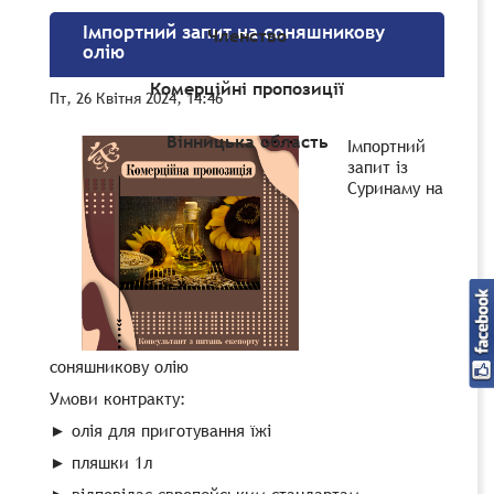
Імпортний запит на соняшникову
Членство
олію
Комерційні пропозиції
Пт, 26 Квітня 2024, 14:46
Вінницька область
Імпортний
запит із
Суринаму на
соняшникову олію
Умови контракту:
► олія для приготування їжі
► пляшки 1л
► відповідає європейським стандартам