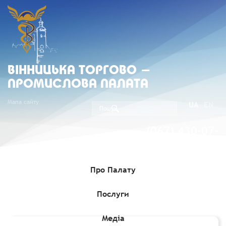
ВIННИЦЬКА ТОРГОВО -
ПРОМИСЛОВА ПАЛАТА
Мапа сайту
UA
EN
(067) 430-07-
05
Про Палату
Послуги
Головна
»
Комерційні пропозиції
»
Імпортний запит на
соняшникову олію
Медіа