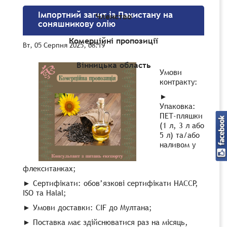
Імпортний запит із Пакистану на
Членство
соняшникову олію
Комерційні пропозиції
Вт, 05 Серпня 2025, 08:19
Вінницька область
Умови
контракту:
►
Упаковка:
ПЕТ-пляшки
(1 л, 3 л або
5 л) та/або
наливом у
флекситанках;
► Сертифікати: обов’язкові сертифікати HACCP,
ISO та Halal;
► Умови доставки: CIF до Мултана;
► Поставка має здійснюватися раз на місяць,