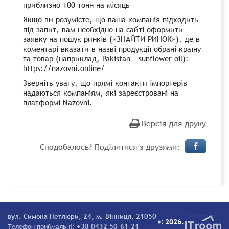
приблизно 100 тонн на місяць
Якщо ви розумієте, що ваша компанія підходить
під запит, вам необхідно на сайті оформити
заявку на пошук ринків («ЗНАЙТИ РИНОК»), де в
коментарі вказати в назві продукції обрані країну
та товар (наприклад, Pakistan – sunflower oil):
https://nazovni.online/
Зверніть увагу, що прямі контакти імпортерів
надаються компаніям, які зареєстровані на
платформі Nazovni.
Версія для друку
Сподобалось? Поділитися з друзями:
вул. Симона Петлюри, 24, м. Вінниця, 21050
© 2026.
Телефон приймальні:
+38 0432 50-61-21