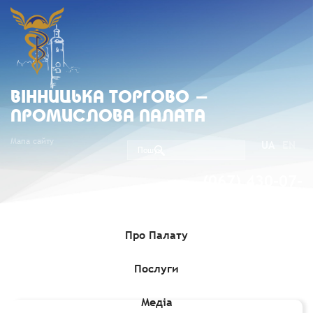
ВIННИЦЬКА ТОРГОВО -
ПРОМИСЛОВА ПАЛАТА
Мапа сайту
UA
EN
(067) 430-07-
05
Про Палату
Послуги
Головна
»
Комерційні пропозиції
»
Імпортний запит із
Пакистану на соняшникову олію
Медіа