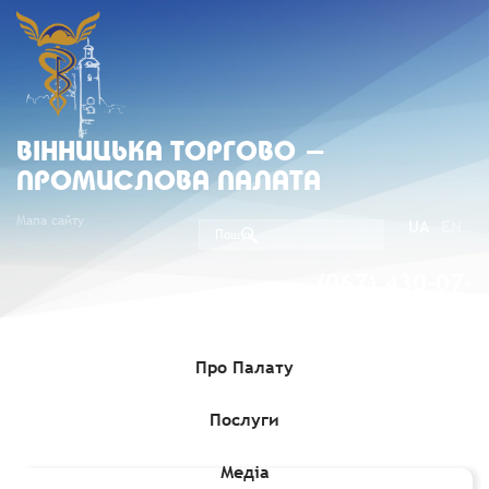
ВIННИЦЬКА ТОРГОВО -
ПРОМИСЛОВА ПАЛАТА
Мапа сайту
UA
EN
(067) 430-07-
05
Про Палату
Послуги
Головна
»
Регіональні палати
»
ХЕРСОНСЬКА ТОРГОВО-
ПРОМИСЛОВА ПАЛАТА
Медіа