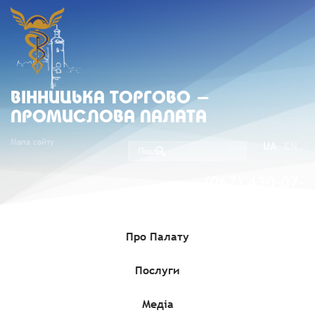
ВIННИЦЬКА ТОРГОВО -
ПРОМИСЛОВА ПАЛАТА
Мапа сайту
UA
EN
(067) 430-07-
05
Про Палату
Послуги
Головна
»
Комерційні пропозиції
»
Державний концерн
«Туркменхімія» оголосив міжнародний тендер на проєктування
і будівництво заводу з виробництва технічного вуглецю у
складі йодного заводу «Балканабат»
Медіа