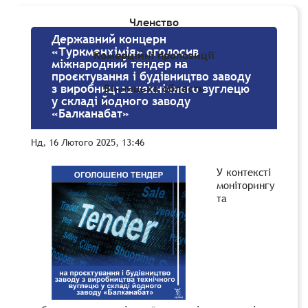
Членство
Державний концерн
«Туркменхімія» оголосив
Комерційні пропозиції
міжнародний тендер на
проєктування і будівництво заводу
Вінницька область
з виробництва технічного вуглецю
у складі йодного заводу
«Балканабат»
Нд, 16 Лютого 2025, 13:46
У контексті
моніторингу
та