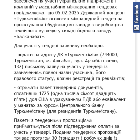
забезпечення участі українських підприємств і
компаній у масштабних міжнародних тендерах
повідомляємо, що 05.02.2025 Державний концерн
«Туркменхімія» оголосив міжнародний тендер на
проєктування і будівництво заводу з виробництва
технічного вуглецю у складі йодного заводу
«Балканабат».
Для участі у тендері заявнику необхідно:
– подати на адресу ДК «Туркменхімія» (744000,
Туркменістан, м. Ашгабат, вул. Арчабіл шаели,
132) письмову заяву на участь у тендері із
зазначенням повної назви учасника, його
правового статусу, країни реєстрації та реквізитів;
– отримати пакет тендерних документів,
сплативши 1725 (одна тисяча сімсот двадцять
п’ять) дол США з урахуванням ПДВ або еквівалент
у манатах за курсом Центрального банку
Туркменістану (для резидентів Туркменістану).
Пакети з тендерними пропозиціями
прийматимуться після підтвердження оплати за
участь у тендері. Подання тендерних пропозицій
триває протягом 30 (тридцяти) робочих днів із