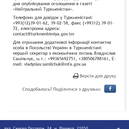
дня опублікування оголошення в газеті
«Нейтральний Туркменістан».
Телефони для довідок у Туркменістані:
+993(12)39-01-62, 39-02-58, факс (+99312) 39-01-
72, електронна адреса:
contact@turkmenhimiya.gov.tm
Для отримання додаткової інформації контактна
особа в Посольстві України в Туркменістані:
перший секретар з економічних питань Владислав
Самільчук, м.т.: +99365692751, +380506788161, E-
mail: vladyslav.samilchuk@mfa.gov.ua
Версія для друку
Сподобалось? Поділитися з друзями:
вул. Симона Петлюри, 24, м. Вінниця, 21050