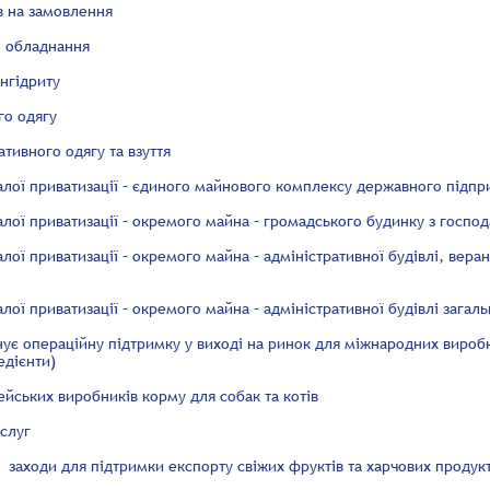
в на замовлення
о обладнання
ангідриту
го одягу
тивного одягу та взуття
алої приватизації – єдиного майнового комплексу державного підпр
лої приватизації – окремого майна – громадського будинку з госпо
лої приватизації – окремого майна – адміністративної будівлі, вера
лої приватизації – окремого майна – адміністративної будівлі загал
ує операційну підтримку у виході на ринок для міжнародних виробн
едієнти)
йських виробників корму для собак та котів
ослуг
заходи для підтримки експорту свіжих фруктів та харчових продуктів