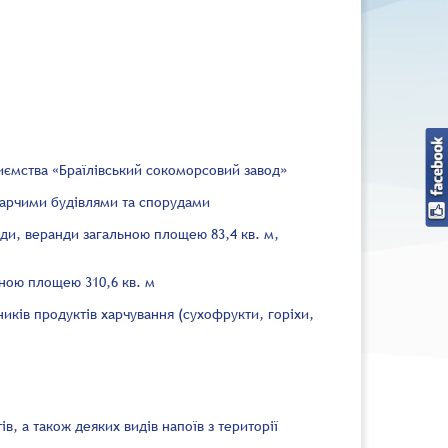
иємства «Браїлівський сокоморсовий завод»
дарчими будівлями та спорудами
нди, веранди загальною площею 83,4 кв. м,
ьною площею 310,6 кв. м
иків продуктів харчування (сухофрукти, горіхи,
, а також деяких видів напоїв з території