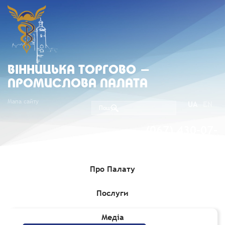
ВIННИЦЬКА ТОРГОВО -
ПРОМИСЛОВА ПАЛАТА
Мапа сайту
UA
EN
(067) 430-07-
05
Про Палату
Послуги
Головна
»
Комерційні пропозиції
Медіа