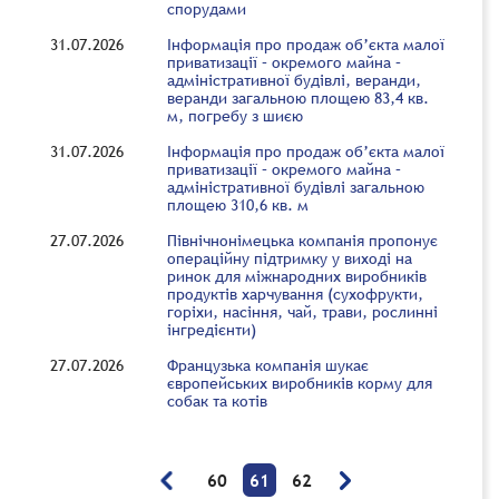
спорудами
31.07.2026
Інформація про продаж об’єкта малої
приватизації – окремого майна –
адміністративної будівлі, веранди,
веранди загальною площею 83,4 кв.
м, погребу з шиєю
31.07.2026
Інформація про продаж об’єкта малої
приватизації – окремого майна –
адміністративної будівлі загальною
площею 310,6 кв. м
27.07.2026
Північнонімецька компанія пропонує
операційну підтримку у виході на
ринок для міжнародних виробників
продуктів харчування (сухофрукти,
горіхи, насіння, чай, трави, рослинні
інгредієнти)
27.07.2026
Французька компанія шукає
європейських виробників корму для
собак та котів
60
61
62