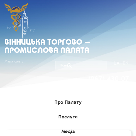
ВIННИЦЬКА ТОРГОВО -
ПРОМИСЛОВА ПАЛАТА
Мапа сайту
UA
EN
(067) 430-07-
05
Про Палату
Послуги
Головна
»
Комерційні пропозиції
»
Автомобільні ваги та
платформні ваги
Медіа